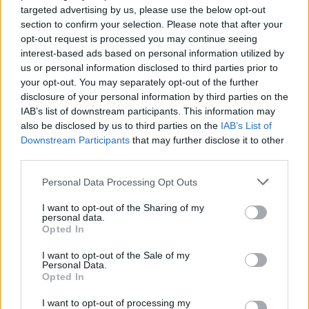
targeted advertising by us, please use the below opt-out
• «Λαϊκή παράδοση, τέχνη και πολιτισμός», σχ.
section to confirm your selection. Please note that after your
Έτος 2002-2003.
opt-out request is processed you may continue seeing
interest-based ads based on personal information utilized by
•Σπάρτη , η πόλη μας», σχ. έτος 2004-2005.
us or personal information disclosed to third parties prior to
your opt-out. You may separately opt-out of the further
disclosure of your personal information by third parties on the
Συμμετοχή ως εισηγήτριας στο 1ο Διεθνές
IAB’s list of downstream participants. This information may
Φεστιβάλ Περιβαλλοντικής Τέχνης που
also be disclosed by us to third parties on the
IAB’s List of
πραγματοποιήθηκε Λακωνία, στις 3,4,5
Downstream Participants
that may further disclose it to other
third parties.
Αυγούστου 2007, από τη Νομαρχιακή
Αυτοδιοίκηση Λακωνίας.
Personal Data Processing Opt Outs
To 5o Νηπιαγωγείο, όπου προΐσταται, απέσπασε
I want to opt-out of the Sharing of my
personal data.
βραβείο σε διαγωνισμό της Περιφερειακής
Opted In
Εκπαίδευσης στα πλαίσια του Προγράμματος "
I want to opt-out of the Sale of my
Να ζει κανείς ή να καπνίζει" ως επιβράβευση της
Personal Data.
Opted In
ευρηματικότητας και της παραγωγής σχετικού
video.
I want to opt-out of processing my