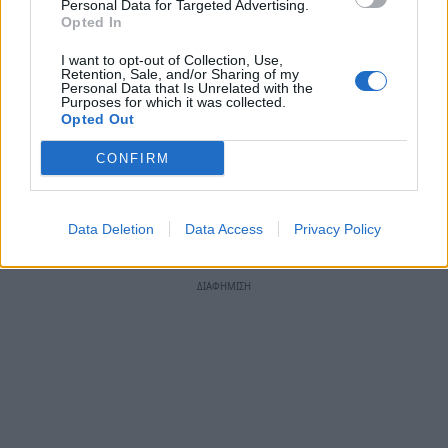
Personal Data for Targeted Advertising.
Opted In
Επίσης το τρέχον σχολικό έτος υλοποιεί το
I want to opt-out of Collection, Use,
πρόγραμμα σχολικών δραστηριοτήτων με τίτλο:
Retention, Sale, and/or Sharing of my
Personal Data that Is Unrelated with the
«Το Νησί Των Συναισθημάτων» που εντάσσεται
Purposes for which it was collected.
Opted Out
στη θεματολογία ‘’Μαθαίνω για τη ζωή-
Κοινωνική Συναισθηματική Ανάπτυξη’’
CONFIRM
TAGS:
ΕΚΠΑΙΔΕΥΣΗ
Data Deletion
Data Access
Privacy Policy