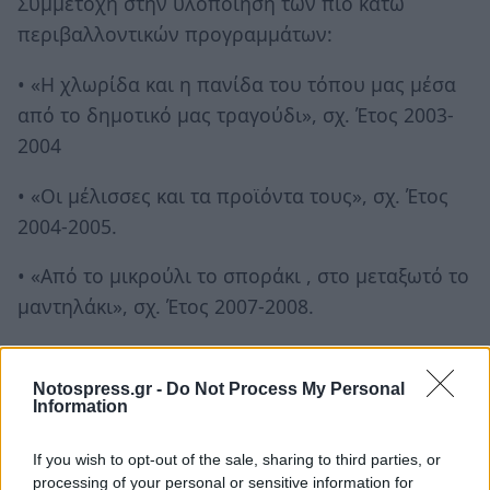
Συμμετοχή στην υλοποίηση των πιο κάτω
περιβαλλοντικών προγραμμάτων:
• «Η χλωρίδα και η πανίδα του τόπου μας μέσα
από το δημοτικό μας τραγούδι», σχ. Έτος 2003-
2004
• «Οι μέλισσες και τα προϊόντα τους», σχ. Έτος
2004-2005.
• «Από το μικρούλι το σποράκι , στο μεταξωτό το
μαντηλάκι», σχ. Έτος 2007-2008.
•«Λάδι, το υγρό χρυσάφι του τόπου μας», σχ.
Έτος 2012-13
Notospress.gr -
Do Not Process My Personal
Information
Συμμετοχή στην υλοποίηση των πιο κάτω
If you wish to opt-out of the sale, sharing to third parties, or
πολιτιστικών προγραμμάτων:
processing of your personal or sensitive information for