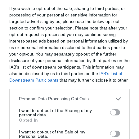
3ο ΓΕΛ Καλαμάτας: Επιμόρφωση
If you wish to opt-out of the sale, sharing to third parties, or
εκπαιδευτικών για τη διαφορετικότητα και
processing of your personal or sensitive information for
τον σχολικό εκφοβισμό
targeted advertising by us, please use the below opt-out
section to confirm your selection. Please note that after your
05/08/2026 18:04
opt-out request is processed you may continue seeing
interest-based ads based on personal information utilized by
us or personal information disclosed to third parties prior to
your opt-out. You may separately opt-out of the further
disclosure of your personal information by third parties on the
IAB’s list of downstream participants. This information may
also be disclosed by us to third parties on the
IAB’s List of
Downstream Participants
that may further disclose it to other
third parties.
Personal Data Processing Opt Outs
I want to opt-out of the Sharing of my
personal data.
Opted In
Δυναμική και ανοδική πορεία για το Τμήμα
I want to opt-out of the Sale of my
Ψηφιακών Συστημάτων στις Πανελλαδικές –
Personal Data.