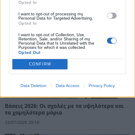
Δείτε γιατί
Opted In
25/07/2026 09:07
I want to opt-out of processing my
Personal Data for Targeted Advertising.
Opted In
I want to opt-out of Collection, Use,
Retention, Sale, and/or Sharing of my
Personal Data that Is Unrelated with the
Purposes for which it was collected.
Opted Out
CONFIRM
Data Deletion
Data Access
Privacy Policy
Βάσεις 2026: Οι σχολές με τα υψηλότερα και
τα χαμηλότερα μόρια
23/07/2026 20:16