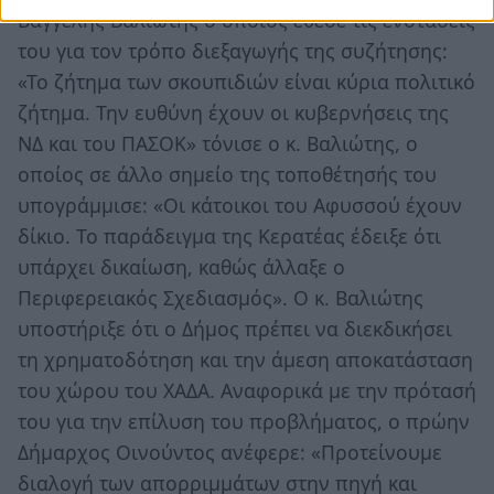
Βαγγέλης Βαλιώτης ο οποίος έθεσε τις ενστάσεις
του για τον τρόπο διεξαγωγής της συζήτησης:
«Το ζήτημα των σκουπιδιών είναι κύρια πολιτικό
ζήτημα. Την ευθύνη έχουν οι κυβερνήσεις της
ΝΔ και του ΠΑΣΟΚ» τόνισε ο κ. Βαλιώτης, ο
οποίος σε άλλο σημείο της τοποθέτησής του
υπογράμμισε: «Οι κάτοικοι του Αφυσσού έχουν
δίκιο. Το παράδειγμα της Κερατέας έδειξε ότι
υπάρχει δικαίωση, καθώς άλλαξε ο
Περιφερειακός Σχεδιασμός». Ο κ. Βαλιώτης
υποστήριξε ότι ο Δήμος πρέπει να διεκδικήσει
τη χρηματοδότηση και την άμεση αποκατάσταση
του χώρου του ΧΑΔΑ. Αναφορικά με την πρότασή
του για την επίλυση του προβλήματος, ο πρώην
Δήμαρχος Οινούντος ανέφερε: «Προτείνουμε
διαλογή των απορριμμάτων στην πηγή και