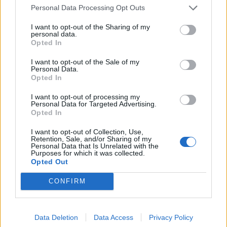
Συνεχίζουμε τις συζητήσεις μαζί τους»
Personal Data Processing Opt Outs
σημείωσε ο Δήμαρχος Σπάρτης.
I want to opt-out of the Sharing of my
personal data.
Opted In
I want to opt-out of the Sale of my
Personal Data.
Ακολούθησε φραστική αντιπαράθεση
Opted In
Αργειτάκου-Φούρκα με αφορμή την αναφορά
I want to opt-out of processing my
του τελευταίου στην πιθανή αύξηση των
Personal Data for Targeted Advertising.
δημοτικών τελών: «Αποτελεί πολιτική απρέπεια
Opted In
το ότι απειλούμε με αύξηση των τελών. Δεν το
I want to opt-out of Collection, Use,
Retention, Sale, and/or Sharing of my
θέλουμε ούτε εμείς» απάντησε ο Δήμαρχος
Personal Data that Is Unrelated with the
Purposes for which it was collected.
Σπάρτης.
Opted Out
CONFIRM
Στη συνέχεια, το λόγο πήρε ο επικεφαλής της
Data Deletion
Data Access
Privacy Policy
ελάσσονος αντιπολίτευσης στο Δήμο Σπάρτης