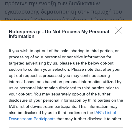
πρότεινε την έναρξη των διαδικασιών
εγκατάστασης δεματοποιητή στην περιοχή του
Βιολογικού Καθαρισμού Σπάρτης, λύση η οποία
βρίσκει αντίθετο το Δήμαρχο Σπάρτης, ο οποίος
Notospress.gr -
Do Not Process My Personal
απαντώντας σχετικά υπογράμμισε: «Έχουμε
Information
εξετάσει την περίπτωση του Βιολογικού και ο
If you wish to opt-out of the sale, sharing to third parties, or
χώρος είναι ακατάλληλος για δεματοποιητή».
processing of your personal or sensitive information for
Στη δεύτερη πρόταση που κατέθεσε ο κ.
targeted advertising by us, please use the below opt-out
Φούρκας για την εγκατάσταση του συστήματος
section to confirm your selection. Please note that after your
opt-out request is processed you may continue seeing
ψυχρής επεξεργασίας αστικών απορριμμάτων
interest-based ads based on personal information utilized by
«Θησέας» της εταιρείας Soukos Robots, ο κ.
us or personal information disclosed to third parties prior to
Αργειτάκος φάνηκε περισσότερο διαλλακτικός:
your opt-out. You may separately opt-out of the further
disclosure of your personal information by third parties on the
«Για το σύστημα Σούκου, δε είναι τόσο απλά τα
IAB’s list of downstream participants. This information may
πράγματα, καθώς έχουν προκύψει διαφωνίες ως
also be disclosed by us to third parties on the
IAB’s List of
προς το ύψος της σύμβασης που θα υπογραφεί.
Downstream Participants
that may further disclose it to other
third parties.
Η λύση είναι καλή, διότι δεν έχει υπόλειμμα.