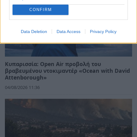
CONFIRM
Data Deletion
Data Access
Privacy Policy
Κυπαρισσία: Open Air προβολή του
βραβευμένου ντοκιμαντέρ «Ocean with David
Attenborough»
04/08/2026 11:36