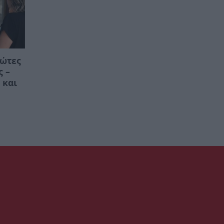
ρώτες
ς –
 και