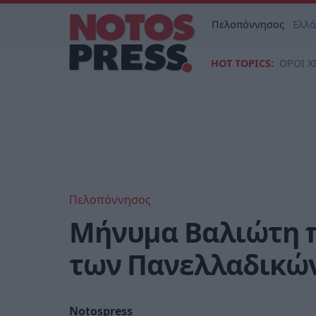
Πελοπόννησος
Ελλ
HOT TOPICS:
ΟΡΟΙ Χ
Πελοπόννησος
Μήνυμα Βαλιώτη 
των Πανελλαδικώ
Notospress