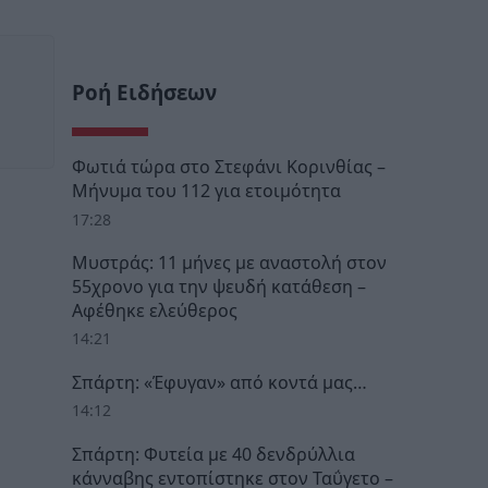
Ροή Ειδήσεων
Φωτιά τώρα στο Στεφάνι Κορινθίας –
Μήνυμα του 112 για ετοιμότητα
17:28
Μυστράς: 11 μήνες με αναστολή στον
55χρονο για την ψευδή κατάθεση –
Αφέθηκε ελεύθερος
14:21
Σπάρτη: «Έφυγαν» από κοντά μας…
14:12
Σπάρτη: Φυτεία με 40 δενδρύλλια
κάνναβης εντοπίστηκε στον Ταΰγετο –