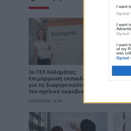
I want t
Opted 
I want 
Advertis
Opted 
I want t
of my P
was col
Opted 
3ο ΓΕΛ Καλαμάτας:
Δυναμι
Επιμόρφωση εκπαιδευτικών
για τ
για τη διαφορετικότητα και
Συστημ
τον σχολικό εκφοβισμό
Πανελλ
05/08/2026 18:04
25/07/20