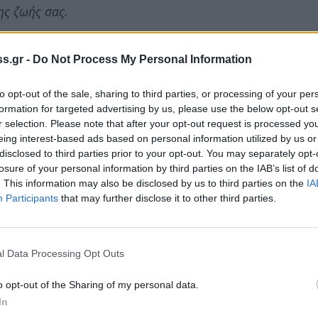
ης ζωής σας.
στους εκπαιδευτικούς σας, για την παιδεία, τη
s.gr -
Do Not Process My Personal Information
ι κυρίως ψυχραιμία θα μπορέσετε να απολαύσετε
to opt-out of the sale, sharing to third parties, or processing of your per
formation for targeted advertising by us, please use the below opt-out s
ο στόχο σας.
r selection. Please note that after your opt-out request is processed y
eing interest-based ads based on personal information utilized by us or
πολλές μάχες που θα κληθείτε να δώσετε στη ζωή
disclosed to third parties prior to your opt-out. You may separately opt-
άσσουν χαρές και άλλοτε απογοήτευση. Πάντα
losure of your personal information by third parties on the IAB’s list of
. This information may also be disclosed by us to third parties on the
IA
και εφόδια για να ξεκινήσετε ένα νέο αγώνα.
Participants
that may further disclose it to other third parties.
l Data Processing Opt Outs
o opt-out of the Sharing of my personal data.
In