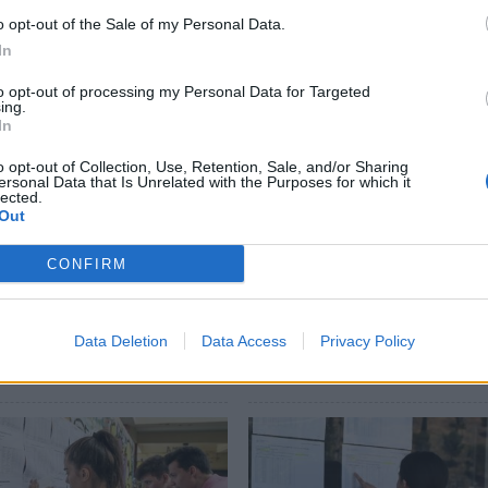
o opt-out of the Sale of my Personal Data.
In
to opt-out of processing my Personal Data for Targeted
ing.
In
o opt-out of Collection, Use, Retention, Sale, and/or Sharing
ersonal Data that Is Unrelated with the Purposes for which it
lected.
Out
κή και ανοδική πορεία
Βάσεις 2026: Οι σχολές μ
CONFIRM
ο Τμήμα Ψηφιακών
υψηλότερα και τα
άτων στις
χαμηλότερα μόρια
αδικές – Δείτε γιατί
Data Deletion
Data Access
Privacy Policy
23/07/2026 20:16
26 09:07