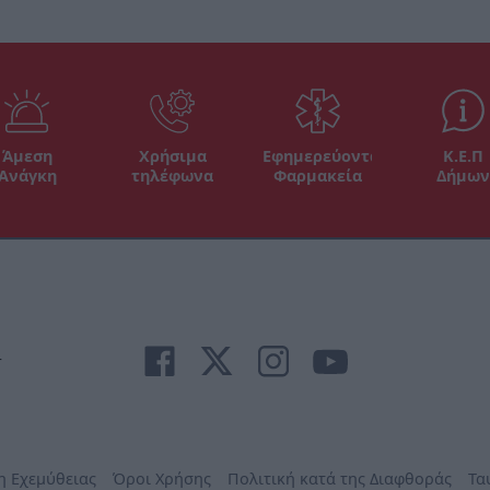
Άμεση
Χρήσιμα
Εφημερεύοντα
Κ.Ε.Π
Ανάγκη
τηλέφωνα
Φαρμακεία
Δήμων
r
η Εχεμύθειας
Όροι Χρήσης
Πολιτική κατά της Διαφθοράς
Τα