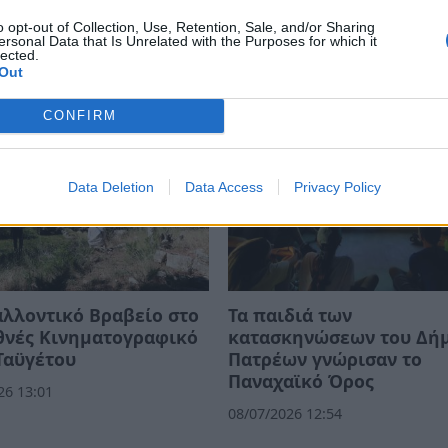
σμός της ζωής
Μνημείο Παγκόσμιας
o opt-out of Collection, Use, Retention, Sale, and/or Sharing
Κληρονομιάς της UNESC
ersonal Data that Is Unrelated with the Purposes for which it
26 08:59
lected.
26/07/2026 10:53
Out
CONFIRM
Data Deletion
Data Access
Privacy Policy
λλοντικό Βραβείο στο
Τα παιδιά των
θνές Κινηματογραφικό
κατασκηνώσεων του Δή
Ταϋγέτου
Πατρέων γνώρισαν το
Παναχαϊκό Όρος
26 13:01
08/07/2026 12:54