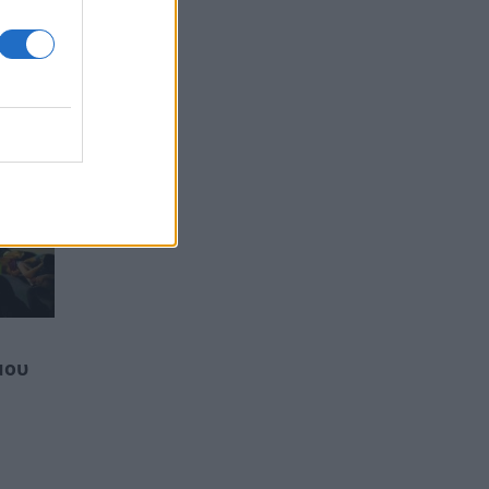
O
μου