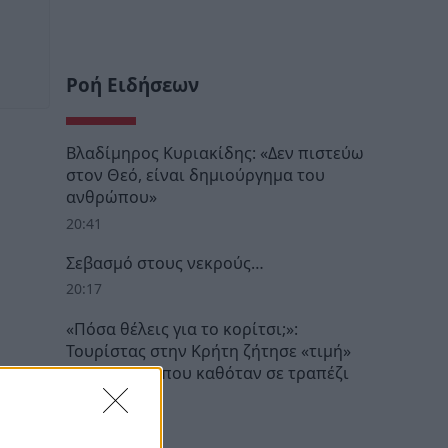
Ροή Ειδήσεων
Βλαδίμηρος Κυριακίδης: «Δεν πιστεύω
στον Θεό, είναι δημιούργημα του
ανθρώπου»
20:41
Σεβασμό στους νεκρούς…
20:17
«Πόσα θέλεις για το κορίτσι;»:
Τουρίστας στην Κρήτη ζήτησε «τιμή»
για ανήλικη που καθόταν σε τραπέζι
επιχείρησης
19:56