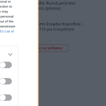
sonal or
Νέα Μανωλάδα: Φωτιά μετά από
ection to
έκρηξη σε σπίτι (photos)
ou may
19:16
 personal
out of the
Φωτιά τώρα στο Στεφάνι Κορινθίας –
 downstream
Μήνυμα του 112 για ετοιμότητα
B’s List of
17:28
Δείτε όλες τις ειδήσεις
κε