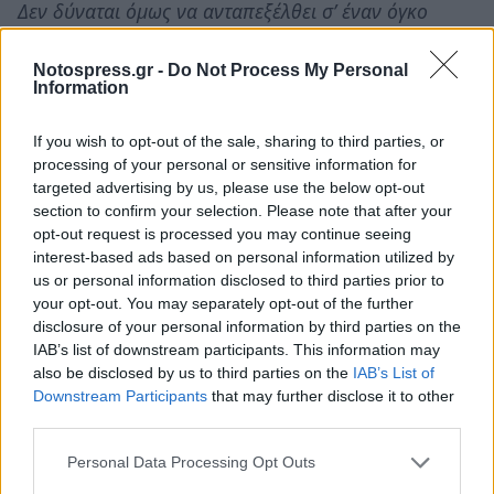
Δεν δύναται όμως να ανταπεξέλθει σ’ έναν όγκο
θεμάτων που έχουν σοβαρές μάλιστα συνέπειες και
απαιτούν υπεύθυνο τρόπο νομικής αντιμετώπισης.
Notospress.gr -
Do Not Process My Personal
Information
Φρονώ ότι η πόλη με έγκριτους νομικούς που
If you wish to opt-out of the sale, sharing to third parties, or
αφιλοκερδώς σίγουρα προσφέρονται να βοηθήσουν
processing of your personal or sensitive information for
τον Δήμαρχο και τον Δήμο ευρύτερα, σ’ ότι τους
targeted advertising by us, please use the below opt-out
section to confirm your selection. Please note that after your
ζητηθεί, αναμένουν να παράσχουν την βοήθειά τους.
opt-out request is processed you may continue seeing
interest-based ads based on personal information utilized by
Φρονώ ότι και άλλοι επιστήμονες – Δημότες έχουν
us or personal information disclosed to third parties prior to
την διάθεση αφιλοκερδώς να προσφέρουν την
your opt-out. You may separately opt-out of the further
έγκριτη επιστημονική τους συνδρομή.
disclosure of your personal information by third parties on the
IAB’s list of downstream participants. This information may
Ας το διερευνήσει ο Δήμαρχος.
also be disclosed by us to third parties on the
IAB’s List of
Downstream Participants
that may further disclose it to other
6/
Η εξέλιξη των έργων που εκτελούνται την
third parties.
ώρα αυτή:
Personal Data Processing Opt Outs
Η πόλη είναι ένα εργοτάξιο όμως υπάρχει έλλειψη