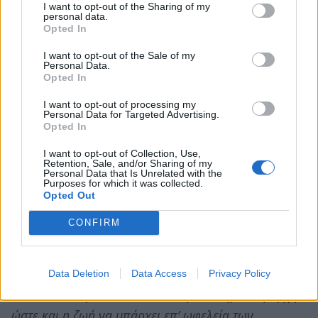
μέτρων ασφαλείας. Δεν πρέπει να επαφίεται στην
I want to opt-out of the Sharing of my
personal data.
τύχη η μη επέλευση εργατικού ατυχήματος ή ενός
Opted In
κοινού ατυχήματος. Όταν σκάβονται οι δρόμοι, όταν
I want to opt-out of the Sale of my
ξηλώνονται πεζοδρόμια, όταν γίνονται νέες παιδικές
Personal Data.
Opted In
χαρές, όταν δημιουργούνται ανισοϋψή τμήματα,
γούβες με βάθος και με σκληρά υλικά, επικίνδυνα να
I want to opt-out of processing my
Personal Data for Targeted Advertising.
προκαλέσουν σοβαρό ατύχημα σ΄ όποιον πέσει
Opted In
μέσα σκοντάφτοντας, ο Δήμος θα πρέπει άμεσα να
I want to opt-out of Collection, Use,
λαμβάνει ή να επιβάλει στον εργολάβο την λήψη
Retention, Sale, and/or Sharing of my
Personal Data that Is Unrelated with the
μέτρων ασφαλείας. Η εργατική νομοθεσία είναι
Purposes for which it was collected.
Opted Out
σαφής. Ο νέος Δήμαρχος θα πρέπει να είναι
ιδιαίτερα ευαίσθητος στο θέμα αυτό.
CONFIRM
7/
Η τάξη και η ευπρέπεια στους κοινόχρηστους
χώρους της πόλης
: Μείζων θέμα που είμαι βέβαιος
Data Deletion
Data Access
Privacy Policy
ότι θα το αντιμετωπίσει σωστά η νέα Δημοτική αρχή
ώστε και η ζωή να υπάρχει επ’ ωφελεία των