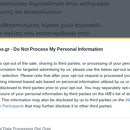
ματοποίησαν δημοσκόπηση όπου κατέγραψαν
κλωσης και ανακυκλώνουν.
υαισθητοποιημένη, κέρασε χυμό πορτοκάλι
οι πολίτες που ανταποκρίθηκαν στην
στους ειδικούς κάδους ανακύκλωσης που
ματα. Είναι χαρακτηριστικό ότι σε ειδική
s.gr -
Do Not Process My Personal Information
φισαν ανακύκλωση» ρίχνοντας στην κάλπη
to opt-out of the sale, sharing to third parties, or processing of your per
ι παρατάξεων από τις πρόσφατες εκλογές.
formation for targeted advertising by us, please use the below opt-out s
r selection. Please note that after your opt-out request is processed y
ολούθησαν τις δράσεις η Αντιπεριφερειάρχης
eing interest-based ads based on personal information utilized by us or
υλος κ.
Γ. Σαϊτάκης
, ο περιφερειακός
disclosed to third parties prior to your opt-out. You may separately opt-
losure of your personal information by third parties on the IAB’s list of
νος Α/βαθμιας κ.
Παλούμπας
. Παρόντες και
. This information may also be disclosed by us to third parties on the
IA
ης Σπάρτης που εν τω μεταξύ είχαν
Participants
that may further disclose it to other third parties.
λητήριο των μαθητών (κατασκευή από
l Data Processing Opt Outs