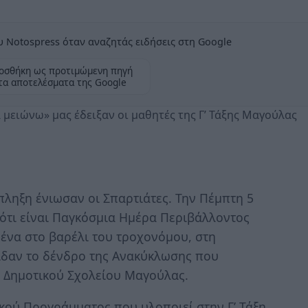
 Notospress όταν αναζητάς ειδήσεις στη Google
οσθήκη ως προτιμώμενη πηγή
τα αποτελέσματα της Google
μειώνω» μας έδειξαν οι μαθητές της Γ’ Τάξης Μαγούλας
πληξη ένιωσαν οι Σπαρτιάτες. Την Πέμπτη 5
 ότι είναι Παγκόσμια Ημέρα Περιβάλλοντος
μένα στο βαρέλι του τροχονόμου, στη
ίδαν το δένδρο της Ανακύκλωσης που
υ Δημοτικού Σχολείου Μαγούλας.
ικού Προγράμματος που υλοποιεί στην Γ’ Τάξη