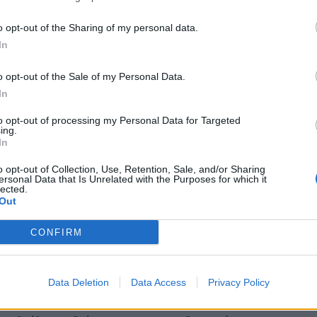
Τάξης Μαγούλας ολοκληρώθηκε στην Κεντρική
αιρία να παρακολουθήσουν το εκπαιδευτικό
o opt-out of the Sharing of my personal data.
»
που παρουσίασε η Διευθύντρια της
In
 προβολές video για την μόλυνση του
o opt-out of the Sale of my Personal Data.
όζοντος.
In
αι ο κ Βασίλης
Τσιμπούκης
υπεύθυνος του
to opt-out of processing my Personal Data for Targeted
ing.
ς Αμερικάνικης Πρεσβείας στη Ελλάδα και ο
In
υ της Πρεσβείας, οι οποίοι εξήραν το
o opt-out of Collection, Use, Retention, Sale, and/or Sharing
ersonal Data that Is Unrelated with the Purposes for which it
lected.
Out
ός κ. Γεωργακοπούλου, μιλώντας στο
ειδί» στην επιτυχία της ανακύκλωσης είναι η
CONFIRM
 καταναλωτών.
«Όσο σημασία έχει η ανακύκλωση
ταναλώνοντας, τόσο σημασία έχει η εκπαίδευση
Data Deletion
Data Access
Privacy Policy
ηλικία τους Δημοτικού Σχολείου».