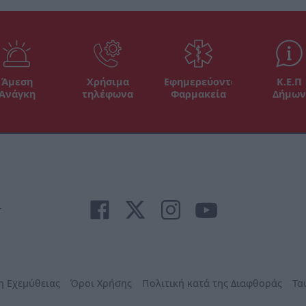
Άμεση
Χρήσιμα
Εφημερεύοντα
Κ.Ε.Π
Ανάγκη
τηλέφωνα
Φαρμακεία
Δήμων
r
η Εχεμύθειας
Όροι Χρήσης
Πολιτική κατά της Διαφθοράς
Τα