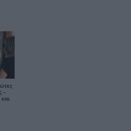
ρώτες
ς –
 και