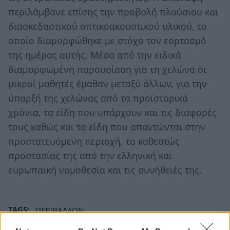
περιλάμβανε επίσης την προβολή πλούσιου και
διασκεδαστικού οπτικοακουστικού υλικού, το
οποίο διαμορφώθηκε με στόχο τον εορτασμό
της ημέρας αυτής. Μέσα από την ειδικά
διαμορφωμένη παρουσίαση για τη χελώνα οι
μικροί μαθητές έμαθαν μεταξύ άλλων, για την
ύπαρξή της χελώνας από τα προϊστορικά
χρόνια, τα είδη που υπάρχουν και τις διαφορές
τους καθώς και τα είδη που απαντώνται στην
προστατευόμενη περιοχή, το καθεστώς
προστασίας της από την ελληνική και
ευρωπαϊκή νομοθεσία και τις συνήθειές της.
TAGS:
ΠΕΡΙΒΑΛΛΟΝ