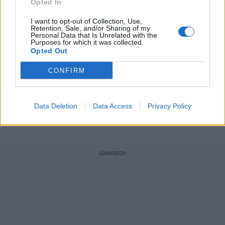
Opted In
Οι δυνατές απαντήσεις είναι οι εξής:
I want to opt-out of Collection, Use,
Retention, Sale, and/or Sharing of my
ΝΑΙ
Personal Data that Is Unrelated with the
Purposes for which it was collected.
ΟΧΙ
Opted Out
ΛΙΓΟ
CONFIRM
ΔΓ/ΔΑ
Ψηφίστε στην ειδική ενότητα «Ψηφοφορία»
Data Deletion
Data Access
Privacy Policy
στο μέσο(δεξιά) της αρχικής σελίδας.