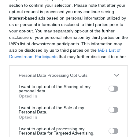
section to confirm your selection. Please note that after your
opt-out request is processed you may continue seeing
interest-based ads based on personal information utilized by
us or personal information disclosed to third parties prior to
your opt-out. You may separately opt-out of the further
disclosure of your personal information by third parties on the
IAB’s list of downstream participants. This information may
also be disclosed by us to third parties on the
IAB’s List of
Downstream Participants
that may further disclose it to other
third parties.
Είσαι ευχαριστημένος από την ψηφιακή
Personal Data Processing Opt Outs
τηλεόραση;
I want to opt-out of the Sharing of my
personal data.
Εν τω μεταξύ, σε εξέλιξη βρίσκεται νέα
Opted In
ψηφοφορία του Notospress που σας καλεί να
I want to opt-out of the Sale of my
εκφράσετε το βαθμό ικανοποίησης από τα
Personal Data.
Opted In
παρθενικά «βήματα» της ψηφιακής τηλεόρασης
στην Πελοπόννησο.
I want to opt-out of processing my
Personal Data for Targeted Advertising.