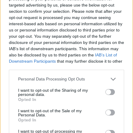
Κυπαρισσία: Open Air προβολή του
targeted advertising by us, please use the below opt-out
βραβευμένου ντοκιμαντέρ «Ocean with David
section to confirm your selection. Please note that after your
opt-out request is processed you may continue seeing
Attenborough»
interest-based ads based on personal information utilized by
04/08/2026 11:36
us or personal information disclosed to third parties prior to
your opt-out. You may separately opt-out of the further
disclosure of your personal information by third parties on the
IAB’s list of downstream participants. This information may
also be disclosed by us to third parties on the
IAB’s List of
Downstream Participants
that may further disclose it to other
third parties.
Personal Data Processing Opt Outs
I want to opt-out of the Sharing of my
personal data.
Opted In
I want to opt-out of the Sale of my
Personal Data.
Εμπρησμός Ευρωπαϊκής γης ή εμπρησμός της
Opted In
ζωής
I want to opt-out of processing my