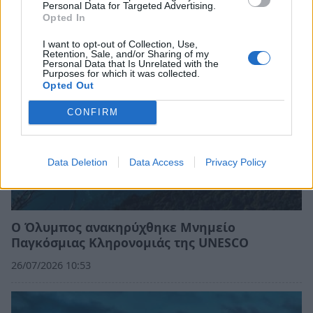
Personal Data for Targeted Advertising.
30/07/2026 08:59
Opted In
I want to opt-out of Collection, Use,
Retention, Sale, and/or Sharing of my
Personal Data that Is Unrelated with the
Purposes for which it was collected.
Opted Out
CONFIRM
Data Deletion
Data Access
Privacy Policy
Ο Όλυμπος ανακηρύχθηκε Μνημείο
Παγκόσμιας Κληρονομιάς της UNESCO
26/07/2026 10:53