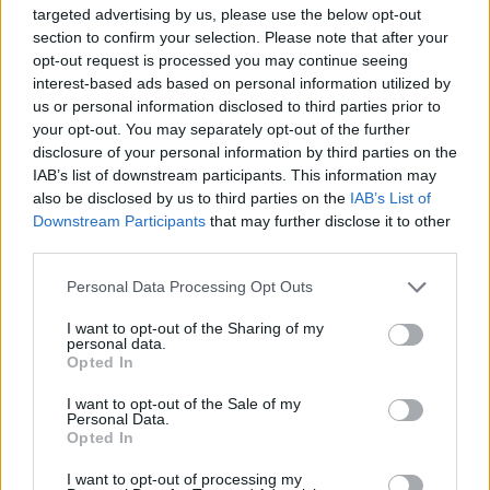
targeted advertising by us, please use the below opt-out
δημοσιογράφων ο κ. Μαντζούφας τόνισε ότι η
section to confirm your selection. Please note that after your
Περιφέρεια έχει δικαιωθεί για το έργο αυτό και
opt-out request is processed you may continue seeing
interest-based ads based on personal information utilized by
από το Συμβούλιο της Επικρατείας και από την
us or personal information disclosed to third parties prior to
Επιτροπή Αναφορών του Ευρωπαϊκού
your opt-out. You may separately opt-out of the further
Κοινοβουλίου και ότι ο σχεδιασμός του
disclosure of your personal information by third parties on the
IAB’s list of downstream participants. This information may
ανταποκρίνεται σε πραγματικές ανάγκες και όχι
also be disclosed by us to third parties on the
IAB’s List of
σε φαραωνικές λογικές του παρελθόντος.
Downstream Participants
that may further disclose it to other
third parties.
Personal Data Processing Opt Outs
TAGS:
ΠΕΡΙΒΑΛΛΟΝ
I want to opt-out of the Sharing of my
personal data.
Opted In
I want to opt-out of the Sale of my
Personal Data.
Opted In
I want to opt-out of processing my