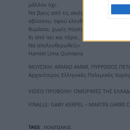
μάλλον όχι.
Να βγεις από τις σκιές ή να κάνεις τις σ
αβύσσου, αφού ελευθερώσεις τους άλλους
θυμάσαι, χωρίς πίεση πως ένας είναι ο 
Κι από ‘κει και πέρα…
Να απελευθερωθείς»
Hamlet Lima Quintana
ΜΟΥΣΙΚΗ: ARMAD AMAR, ΠΥΡΡΙΧΙΟΣ ΠΕΤ
Αρχαιότερος Ελληνικός Πολεμικός Χορός
VIDEO ΠΡΟΒΟΛΗ: ΟΜΟΡΦΙΕΣ ΤΗΣ ΕΛΛΑΔ
FINALLE: GABY KERPEL – MARTIN GARRI 
TAGS:
ΠΟΛΙΤΙΣΜΟΣ