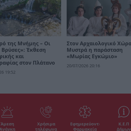
ρό της Μνήμης – Οι
Στον Αρχαιολογικό Χώρο
 Βρύσες»: Έκθεση
Μυστρά η παράσταση
φικής και
«Μωρίας Εγκώμιο»
ραφίας στον Πλάτανο
20/07/2026 20:16
26 19:52
Άμεση
Χρήσιμα
Εφημερεύοντα
Κ.Ε.Π
Ανάγκη
τηλέφωνα
Φαρμακεία
Δήμων