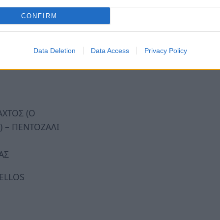
CONFIRM
κιές καθεστώς. Και στην τελευταία φάση της
, όλους εκείνους που είναι οι άλλοι, να
φυλακισμένος.
Data Deletion
Data Access
Privacy Policy
ΑΧΤΟΣ (Ο
) – ΠΕΝΤΟΖΑΛΙ
ΑΣ
CELLOS