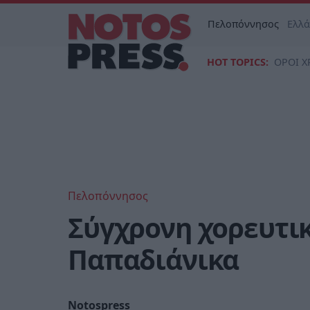
Πελοπόννησος
Ελλ
HOT TOPICS:
ΟΡΟΙ Χ
Πελοπόννησος
Σύγχρονη χορευτι
Παπαδιάνικα
Notospress