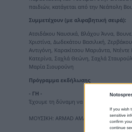
παιδιών, κατάγεται από την Νεάπολη Βοιώ
Συμμετέχουν (με αλφαβητική σειρά):
Ατσιδάκου Ναυσικά, Βλάχου Άννα, Βουνε
Χριστίνα, Δωδεκάτου Βασιλική, Ζερβάκο
Αντιγόνη, Καρακίτσου Μαριάντα, Ντέντε
Κατερίνα, Σαχλά Θεώνη, Σαχλά Σταυρούλ
Μαρία Σιουρούνη
Πρόγραμμα εκδήλωσης
- ΓΗ -
Notospres
Έχουμε τη δύναμη να αλλάξουμε…
If you wish 
sensitive in
ΜΟΥΣΙΚΗ: ARMAD AMAR
confirm you
continue se