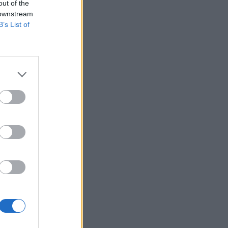
out of the
 downstream
B’s List of