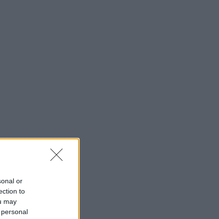
sonal or
ection to
ou may
 personal