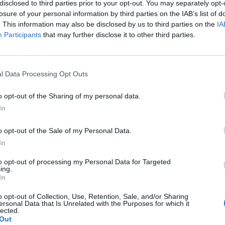
ERTRAND
disclosed to third parties prior to your opt-out. You may separately opt-
losure of your personal information by third parties on the IAB’s list of
. This information may also be disclosed by us to third parties on the
IA
Participants
that may further disclose it to other third parties.
 το σπίτι μέσα στο οποίο ζούμε»
VICH,
l Data Processing Opt Outs
o opt-out of the Sharing of my personal data.
In
o opt-out of the Sale of my Personal Data.
In
πο που φωτίζονται τα πράγματα.
μματα, τις παρεμβολές κ’ τις αμφιβολίες.
to opt-out of processing my Personal Data for Targeted
ing.
υ μας σημαδεύει κι απ’ τα κενά που αφήνουν
In
o opt-out of Collection, Use, Retention, Sale, and/or Sharing
ν θα κυνηγάς τις σκιές ή θα δεχτείς να είσαι
ersonal Data that Is Unrelated with the Purposes for which it
lected.
t to be” σ’ αυτό το μάλλον ναι σ’ αυτό το
Out