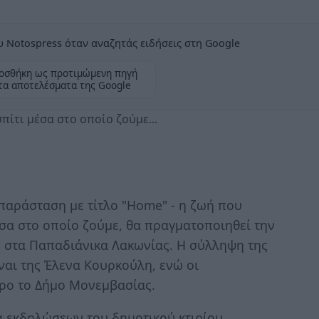
 Notospress όταν αναζητάς ειδήσεις στη Google
οσθήκη ως προτιμώμενη πηγή
τα αποτελέσματα της Google
πίτι μέσα στο οποίο ζούμε...
αράσταση με τίτλο "Home" - η ζωή που
έσα στο οποίο ζούμε, θα πραγματοποιηθεί την
υ στα Παπαδιάνικα Λακωνίας. Η σύλληψη της
ίναι της Έλενα Κουρκούλη, ενώ οι
ρο το Δήμο Μονεμβασίας.
α εκδηλώσεων του δημοτικού κτιρίου