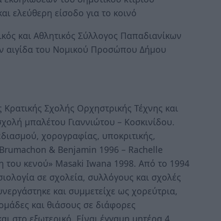
αι ελεύθερη είσοδο για το κοινό
ικός και Αθλητικός Σύλλογος Παπαδιανίκων
ην αιγίδα του Νομικού Προσώπου Δήμου
ς Κρατικής Σχολής Ορχηστρικής Τέχνης και
σχολή μπαλέτου Γιαννιώτου – Κοσκινίδου.
διασμού, χορογραφίας, υποκριτικής,
Brumachon & Benjamin 1996 – Rachelle
 του κενού» Masaki Iwana 1998. Από το 1994
σιολογία σε σχολεία, συλλόγους και σχολές
υνεργάστηκε και συμμετείχε ως χορεύτρια,
ομάδες και θιάσους σε διάφορες
αι στο εξωτερικό. Είναι έγγαμη μητέρα 4