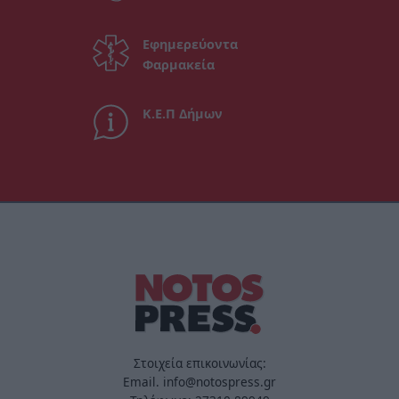
Εφημερεύοντα
Φαρμακεία
Κ.Ε.Π Δήμων
Στοιχεία επικοινωνίας:
Email. info@notospress.gr