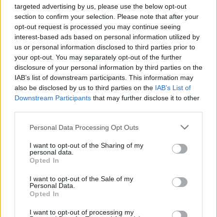
Δυτική Μάνη: Συνεχίζονται οι
targeted advertising by us, please use the below opt-out
προφεστιβαλικές δράσεις του 3ου Kardamili
section to confirm your selection. Please note that after your
Art Doc Festival
opt-out request is processed you may continue seeing
interest-based ads based on personal information utilized by
05/08/2026 20:32
us or personal information disclosed to third parties prior to
your opt-out. You may separately opt-out of the further
disclosure of your personal information by third parties on the
IAB’s list of downstream participants. This information may
also be disclosed by us to third parties on the
IAB’s List of
Downstream Participants
that may further disclose it to other
third parties.
Personal Data Processing Opt Outs
I want to opt-out of the Sharing of my
personal data.
Opted In
I want to opt-out of the Sale of my
Personal Data.
Κορινθία: Παραδίδονται τρία σημαντικά έργα
Opted In
προστασίας και ανάδειξης μνημείων
I want to opt-out of processing my
05/08/2026 19:22