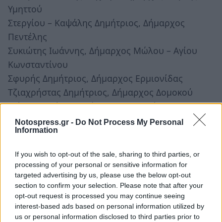
Υμηττού
Στεργίου – Καψάλης Δημήτριος, Δήμαρχος
Πεντέλης
Συκιώτης Ιωάννης, Δήμαρχος Μώλου – Αγίου
Κωνσταντίνου
Σφυρής Δημήτριος, Δήμαρχος Ερμιονίδας
Τζιαχρήστας Δημήτριος, Δήμαρχος Δομοκού
Τζίτζιος Ιωάννης, Δήμαρχος Σιθωνίας
Τσιρογιάννης Χρήστος, Δήμαρχος Αρταίων
Notospress.gr -
Do Not Process My Personal
Information
Υπερήφανος Λουκάς, Δήμαρχος Ορχομενού
Φωτόπουλος Ευθύμιος, Δήμαρχος Δέλτα
If you wish to opt-out of the sale, sharing to third parties, or
Χατζηδάκης Διονύσιος, Δήμαρχος Παλαιού
processing of your personal or sensitive information for
Φαλήρου
targeted advertising by us, please use the below opt-out
section to confirm your selection. Please note that after your
Χιονίδης Σάββας, Δήμαρχος Κατερίνης
opt-out request is processed you may continue seeing
interest-based ads based on personal information utilized by
us or personal information disclosed to third parties prior to