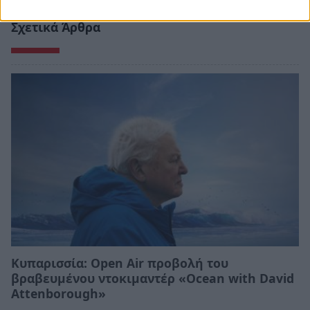
Σχετικά Άρθρα
Κυπαρισσία: Open Air προβολή του
βραβευμένου ντοκιμαντέρ «Ocean with David
Attenborough»