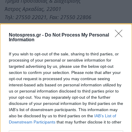
Τμήμα Προστασίας & Διαχείρισης
Άστρος Αρκαδίας, 22001
Τηλ: 27550 22021, Fax: 27550 22806
Email:
info@fdparnonas.gr
Web:
www.fdparnonas.gr
Notospress.gr -
Do Not Process My Personal
Information
If you wish to opt-out of the sale, sharing to third parties, or
TAGS:
ΠΕΡΙΒΑΛΛΟΝ
processing of your personal or sensitive information for
targeted advertising by us, please use the below opt-out
section to confirm your selection. Please note that after your
opt-out request is processed you may continue seeing
interest-based ads based on personal information utilized by
us or personal information disclosed to third parties prior to
your opt-out. You may separately opt-out of the further
disclosure of your personal information by third parties on the
IAB’s list of downstream participants. This information may
also be disclosed by us to third parties on the
IAB’s List of
Downstream Participants
that may further disclose it to other
third parties.