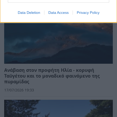
Data Deletion
Data Access
Privacy Policy
Ανάβαση στον προφήτη Ηλία - κορυφή
Ταϋγέτου και το μοναδικό φαινόμενο της
πυραμίδας
17/07/2026 19:33