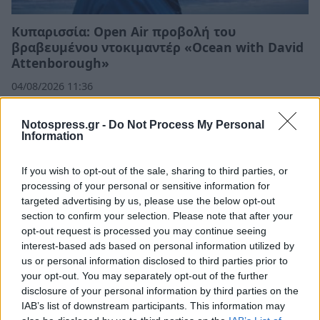
Κυπαρισσία: Open Air προβολή του
βραβευμένου ντοκιμαντέρ «Ocean with David
Attenborough»
04/08/2026 11:36
Notospress.gr -
Do Not Process My Personal
Information
If you wish to opt-out of the sale, sharing to third parties, or
processing of your personal or sensitive information for
targeted advertising by us, please use the below opt-out
section to confirm your selection. Please note that after your
opt-out request is processed you may continue seeing
interest-based ads based on personal information utilized by
us or personal information disclosed to third parties prior to
your opt-out. You may separately opt-out of the further
disclosure of your personal information by third parties on the
Εμπρησμός Ευρωπαϊκής γης ή εμπρησμός της
IAB’s list of downstream participants. This information may