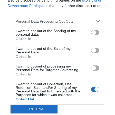
also be disclosed by us to third parties on the
IAB’s List of
ζωής
Downstream Participants
that may further disclose it to other
30/07/2026 08:59
third parties.
Personal Data Processing Opt Outs
I want to opt-out of the Sharing of my
personal data.
Opted In
I want to opt-out of the Sale of my
Personal Data.
Opted In
I want to opt-out of processing my
Personal Data for Targeted Advertising.
Opted In
I want to opt-out of Collection, Use,
Retention, Sale, and/or Sharing of my
Ο Όλυμπος ανακηρύχθηκε Μνημείο
Personal Data that Is Unrelated with the
Παγκόσμιας Κληρονομιάς της UNESCO
Purposes for which it was collected.
Opted Out
26/07/2026 10:53
CONFIRM