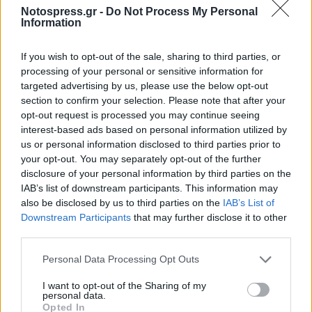
Notospress.gr -
Do Not Process My Personal
Information
If you wish to opt-out of the sale, sharing to third parties, or
processing of your personal or sensitive information for
targeted advertising by us, please use the below opt-out
section to confirm your selection. Please note that after your
opt-out request is processed you may continue seeing
Κυπαρισσία: Open Air προβολή του
interest-based ads based on personal information utilized by
βραβευμένου ντοκιμαντέρ «Ocean with David
us or personal information disclosed to third parties prior to
Attenborough»
your opt-out. You may separately opt-out of the further
disclosure of your personal information by third parties on the
04/08/2026 11:36
IAB’s list of downstream participants. This information may
also be disclosed by us to third parties on the
IAB’s List of
Downstream Participants
that may further disclose it to other
third parties.
Personal Data Processing Opt Outs
I want to opt-out of the Sharing of my
personal data.
Opted In