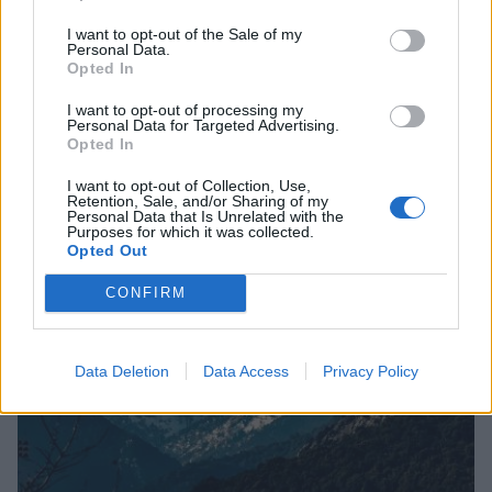
I want to opt-out of the Sale of my
Personal Data.
Opted In
I want to opt-out of processing my
Εμπρησμός Ευρωπαϊκής γης ή εμπρησμός της
Personal Data for Targeted Advertising.
Opted In
ζωής
30/07/2026 08:59
I want to opt-out of Collection, Use,
Retention, Sale, and/or Sharing of my
Personal Data that Is Unrelated with the
Purposes for which it was collected.
Opted Out
CONFIRM
Data Deletion
Data Access
Privacy Policy