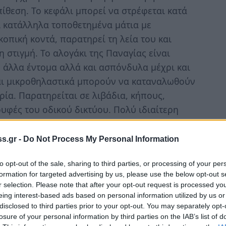
πίθεση. Το κεφάλι μπορεί να στρέφεται κατά
ι κατάλληλα τοποθετημένα μάτια με
οπική κοντά, παρατηρεί τη λεία του και
 στιγμή. Το αλογάκι της Παναγίας είναι
 άλλα έντομα αλλά και ασπόνδυλα μέχρι και
αι μικροθηλαστικά μπορούν να καταναλωθούν
ία. Παρατηρείται σε λιβάδια, κήπους,
υφές του οδικού δικτύου. Πολύ ιδιαίτερη
αθώς κατά τη διάρκεια του ζευγαρώματος
ο αρσενικό και το καταναλώνει ολόκληρο,
s.gr -
Do Not Process My Personal Information
ιβίωσης των αυγών που θα παραχθούν από το
to opt-out of the sale, sharing to third parties, or processing of your per
αίτερα αποδεκτά από τον άνθρωπο και
formation for targeted advertising by us, please use the below opt-out s
ργειες για την καταπολέμηση επιβλαβών
r selection. Please note that after your opt-out request is processed y
άς, λίγοι γνωρίζουν ότι είναι τα πιο
eing interest-based ads based on personal information utilized by us or
disclosed to third parties prior to your opt-out. You may separately opt-
μων, με σαφώς λιγότερους φανατικούς
losure of your personal information by third parties on the IAB’s list of