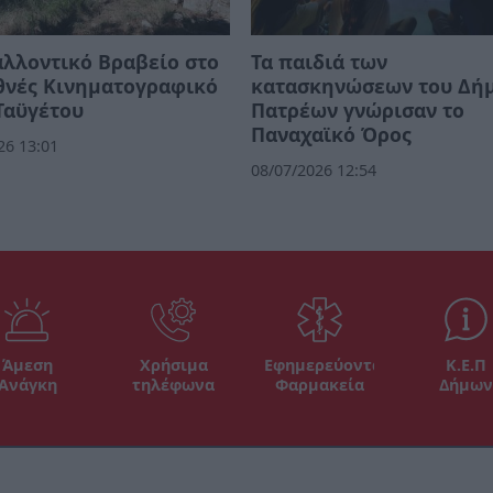
λλοντικό Βραβείο στο
Τα παιδιά των
θνές Κινηματογραφικό
κατασκηνώσεων του Δή
Ταϋγέτου
Πατρέων γνώρισαν το
Παναχαϊκό Όρος
26 13:01
08/07/2026 12:54
Άμεση
Χρήσιμα
Εφημερεύοντα
Κ.Ε.Π
Ανάγκη
τηλέφωνα
Φαρμακεία
Δήμων