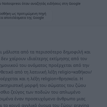
 Notospress όταν αναζητάς ειδήσεις στη Google
οσθήκη ως προτιμώμενη πηγή
τα αποτελέσματα της Google
αι μάλιστα από τα περισσότερο δημοφιλή και
 δεν χαίρουν ιδιαίτερης εκτίμησης από τον
ημονικού του ονόματος προέρχεται από την
θετικό από τη λατινική λέξη religio=καθήκον/
έρχεται και η λέξη religion=θρησκεία. Η
ρακτηριστική μορφή του σώματος του ζώου
ρόσθιο ζεύγος των ποδιών του απλωμένο
κριμένα έναν προσευχόμενο άνθρωπο μιας
ι το κοινό αγγλικό όνομα του ζώου: praying