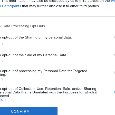
. This information may also be disclosed by us to third parties on the
IA
Participants
that may further disclose it to other third parties.
πεδο αλλά και σε κοινοτικό και ευρωπαϊκό
υντριπτική πλειονότητα των πιο μικρόσωμων
l Data Processing Opt Outs
ίναι γνωστά για αυτά και για τους κινδύνους
τήμονες ακόμα ανακαλύπτουν νέα είδη! Από
o opt-out of the Sharing of my personal data.
ε άμεσες απειλές που σχετίζονται με τη
In
νώ οι έμμεσες πιέσεις σχετίζονται με τη
ριβάλλοντος μέσω της συρρίκνωσης,
o opt-out of the Sale of my Personal Data.
In
κοτόπων.
to opt-out of processing my Personal Data for Targeted
ing.
στη βιοποικιλότητα της προστατευόμενης
In
που Μουστού, με τον επισκέπτη και τον
o opt-out of Collection, Use, Retention, Sale, and/or Sharing
αντήσουν κατά τους καλοκαιρινούς μήνες. Η
ersonal Data that Is Unrelated with the Purposes for which it
lected.
λλά και των συγγενικών ειδών είναι σχεδόν
Out
ροτρύνει να «προσέχουμε» ακόμα και τα
CONFIRM
ου συναντάμε. Άλλωστε, ένα τόσο σημαντικό