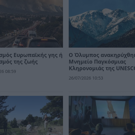
σμός Ευρωπαϊκής γης ή
Ο Όλυμπος ανακηρύχθη
σμός της ζωής
Μνημείο Παγκόσμιας
Κληρονομιάς της UNESC
26 08:59
26/07/2026 10:53