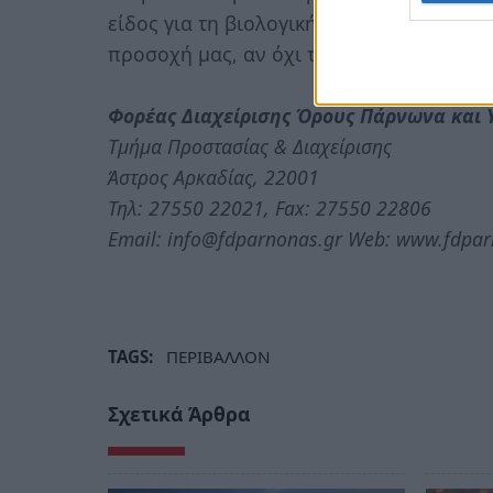
είδος για τη βιολογική προστασία των κα
προσοχή μας, αν όχι την βοήθειά μας για
Φορέας Διαχείρισης Όρους Πάρνωνα και
Τμήμα Προστασίας & Διαχείρισης
Άστρος Αρκαδίας, 22001
Τηλ: 27550 22021, Fax: 27550 22806
Email: info@fdparnonas.gr Web: www.fdpar
TAGS:
ΠΕΡΙΒΑΛΛΟΝ
Σχετικά Άρθρα