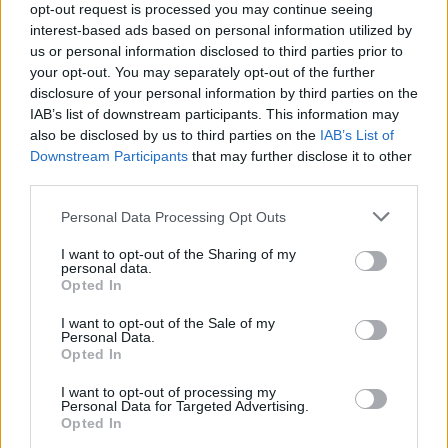
opt-out request is processed you may continue seeing
interest-based ads based on personal information utilized by
us or personal information disclosed to third parties prior to
your opt-out. You may separately opt-out of the further
disclosure of your personal information by third parties on the
IAB’s list of downstream participants. This information may
also be disclosed by us to third parties on the
IAB’s List of
Downstream Participants
that may further disclose it to other
third parties.
Λακωνία: Ο Δημήτρης Μανιατάκος ακούει
Personal Data Processing Opt Outs
αλλά δεν μιλάει – Θα είναι υποψήφιος
δήμαρχος Ευρώτα;
I want to opt-out of the Sharing of my
personal data.
06/08/2026 13:10
Opted In
I want to opt-out of the Sale of my
Personal Data.
Opted In
I want to opt-out of processing my
Personal Data for Targeted Advertising.
Opted In