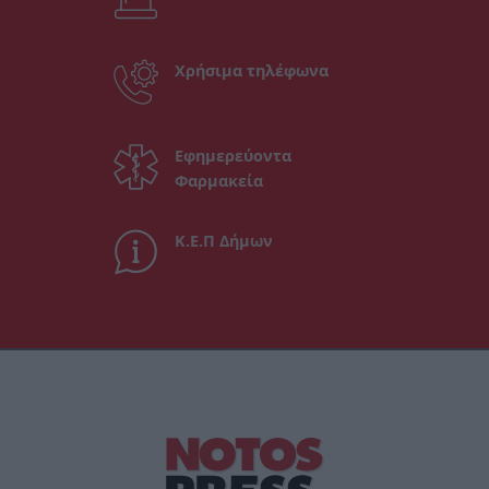
Χρήσιμα τηλέφωνα
Εφημερεύοντα
Φαρμακεία
Κ.Ε.Π Δήμων