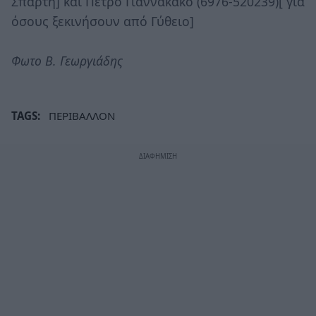
Σπάρτη] και Πέτρο Γιαννακάκο (6976-520239)[ για
όσους ξεκινήσουν από Γύθειο]
Φωτο Β. Γεωργιάδης
TAGS:
ΠΕΡΙΒΑΛΛΟΝ