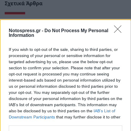
Σχετικά Άρθρα
Notospress.gr -
Do Not Process My Personal
Information
If you wish to opt-out of the sale, sharing to third parties, or
processing of your personal or sensitive information for
targeted advertising by us, please use the below opt-out
section to confirm your selection. Please note that after your
opt-out request is processed you may continue seeing
interest-based ads based on personal information utilized by
us or personal information disclosed to third parties prior to
your opt-out. You may separately opt-out of the further
disclosure of your personal information by third parties on the
Κυπαρισσία: Open Air προβολή του
IAB’s list of downstream participants. This information may
βραβευμένου ντοκιμαντέρ «Ocean with David
also be disclosed by us to third parties on the
IAB’s List of
Attenborough»
Downstream Participants
that may further disclose it to other
third parties.
04/08/2026 11:36