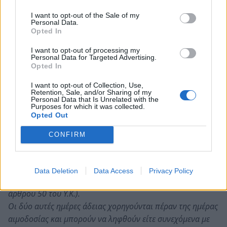
για ασθένειες που μεταδίδονται μέσω του αίματος (π.χ.
ηπατίτιδες, ΑΙDS, σύφιλη κλπ).Σημ.: η ενημέρωση γίνεται
I want to opt-out of the Sale of my
Personal Data.
μόνο σε προσωπική βάση.
Opted In
- Η αιμοδοσία συμβάλλει στην ανανέωση των κυττάρων
I want to opt-out of processing my
του αίματος και είναι διαδικασία αναζωογόνος για τον
Personal Data for Targeted Advertising.
οργανισμό μας.
Opted In
- Η απόκτηση κάρτας Εθελοντή Αιμοδότη στην οποία
I want to opt-out of Collection, Use,
αναγράφονται οι αιμοληψίες που συμμετείχε ο δότης
Retention, Sale, and/or Sharing of my
Personal Data that Is Unrelated with the
καθώς και η Ομάδα αίματος.
Purposes for which it was collected.
Opted Out
Υπενθυμίζεται
Ο εκπαιδευτικός που ανταποκρίνεται σε πρόσκληση από
CONFIRM
υπηρεσία αιμοληψίας για κάλυψη έκτακτης ανάγκης,
καθώς και ο εκπαιδευτικός που μετέχει σε οργανωμένη
ομαδική αιμοληψία, δικαιούται ειδική άδεια απουσίας, με
Data Deletion
Data Access
Privacy Policy
πλήρεις αποδοχές, δύο (2) ημερών (παράγραφος 5 του
άρθρου 50 του Υ.Κ.).
Οι δύο αυτές ημέρες άδειας χορηγούνται πέραν της ημέρας
αιμοδοσίας και μπορούν να ληφθούν είτε συνεχόμενα με