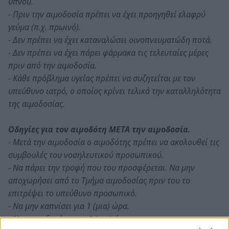
ύπνου.
- Πριν την αιμοδοσία πρέπει να έχει προηγηθεί ελαφρύ
γεύμα (π.χ. πρωινό).
- Δεν πρέπει να έχει καταναλώσει οινοπνευματώδη ποτά.
- Δεν πρέπει να έχει πάρει φάρμακα τις τελευταίες μέρες
πριν από την αιμοδοσία.
- Κάθε πρόβλημα υγείας πρέπει να συζητείται με τον
υπεύθυνο ιατρό, ο οποίος κρίνει τελικά την καταλληλότητα
της αιμοδοσίας.
Οδηγίες για τον αιμοδότη ΜΕΤΑ την αιμοδοσία.
- Μετά την αιμοδοσία ο αιμοδότης πρέπει να ακολουθεί τις
συμβουλές του νοσηλευτικού προσωπικού.
- Να πάρει την τροφή που του προσφέρεται. Να μην
αποχωρήσει από το Τμήμα αιμοδοσίας πριν του το
επιτρέψει το υπεύθυνο προσωπικό.
- Να μην καπνίσει για 1 (μια) ώρα.
- Να μην οδηγήσει για 1 (μια) ώρα.