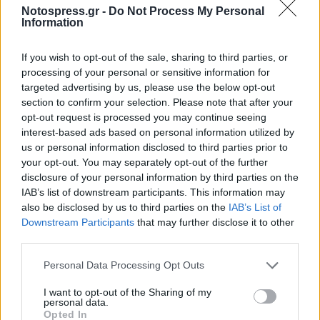
- Να μην κάνει έντονη σωματική άσκηση την ημέρα της
Notospress.gr -
Do Not Process My Personal
αιμοδοσίας.
Information
- Να πάρει περισσότερα υγρά και καλό γεύμα την ημέρα της
αιμοδοσίας.
If you wish to opt-out of the sale, sharing to third parties, or
processing of your personal or sensitive information for
- Αποφυγή οινοπνευματωδών ποτών την ημέρα της
targeted advertising by us, please use the below opt-out
αιμοδοσίας.
section to confirm your selection. Please note that after your
- Σε περίπτωση αιμορραγίας από το σημείο
opt-out request is processed you may continue seeing
φλεβοκέντησης, ο αιμοδότης θα πρέπει να σηκώσει το χέρι
interest-based ads based on personal information utilized by
ψηλά και να εφαρμόσει πίεση.
us or personal information disclosed to third parties prior to
your opt-out. You may separately opt-out of the further
- Ο επίδεσμος μπορεί να αφαιρεθεί μετά από 2-3 ώρες.
disclosure of your personal information by third parties on the
- Για οποιοδήποτε πρόβλημα ή απορία ο αιμοδότης μπορεί
IAB’s list of downstream participants. This information may
να απευθύνεται στο νοσηλευτικό προσωπικό ή στο γιατρό
also be disclosed by us to third parties on the
IAB’s List of
της αιμοδοσίας.
Downstream Participants
that may further disclose it to other
Ο εθελοντής αιμοδότης έχει τα παρακάτω «οφέλη»:
third parties.
- Πάνω από όλα είναι το αναντικατάστατο συναίσθημα του
Personal Data Processing Opt Outs
αλτρουϊσμού και της προσφοράς και η αλληλεγγύη προς
τους συνανθρώπους μας.
I want to opt-out of the Sharing of my
personal data.
- Η δωρεάν και υποχρεωτική εξέταση του αίματος του δότη
Opted In