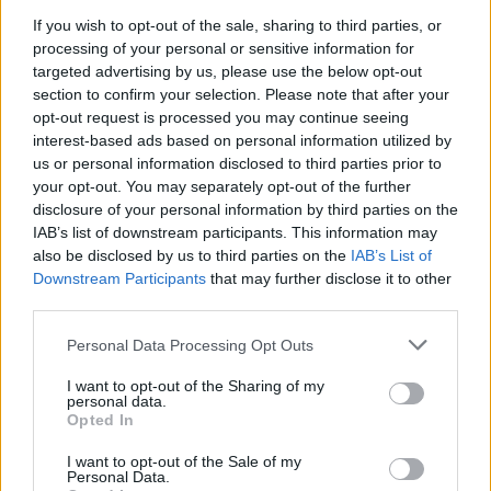
Ιωάννης Μαρτσούκος
If you wish to opt-out of the sale, sharing to third parties, or
processing of your personal or sensitive information for
Για την Ένωση «Ε.Λ.Ι.Α.», ο πρόεδρος Γιώργος
targeted advertising by us, please use the below opt-out
Περδίκης
section to confirm your selection. Please note that after your
opt-out request is processed you may continue seeing
interest-based ads based on personal information utilized by
Για την Κοινοπραξία Σπάρτης ο διαχειριστής/
us or personal information disclosed to third parties prior to
εκπρόσωπος Βαγγέλης Ρετσινάς
your opt-out. You may separately opt-out of the further
disclosure of your personal information by third parties on the
IAB’s list of downstream participants. This information may
Για την Κοινοπραξία μέσα Μάνης ο
also be disclosed by us to third parties on the
IAB’s List of
διαχειριστής/εκπρόσωπος Πέτρος Μορφίρης
Downstream Participants
that may further disclose it to other
third parties.
Personal Data Processing Opt Outs
I want to opt-out of the Sharing of my
TAGS:
ΕΚΠΑΙΔΕΥΣΗ
personal data.
Opted In
I want to opt-out of the Sale of my
Personal Data.