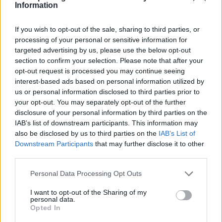
Information
If you wish to opt-out of the sale, sharing to third parties, or
processing of your personal or sensitive information for
targeted advertising by us, please use the below opt-out
section to confirm your selection. Please note that after your
opt-out request is processed you may continue seeing
interest-based ads based on personal information utilized by
Κυπαρισσία: Open Air προβολή του
us or personal information disclosed to third parties prior to
βραβευμένου ντοκιμαντέρ «Ocean with David
your opt-out. You may separately opt-out of the further
disclosure of your personal information by third parties on the
Attenborough»
IAB’s list of downstream participants. This information may
04/08/2026 11:36
also be disclosed by us to third parties on the
IAB’s List of
Downstream Participants
that may further disclose it to other
third parties.
Personal Data Processing Opt Outs
I want to opt-out of the Sharing of my
personal data.
Opted In