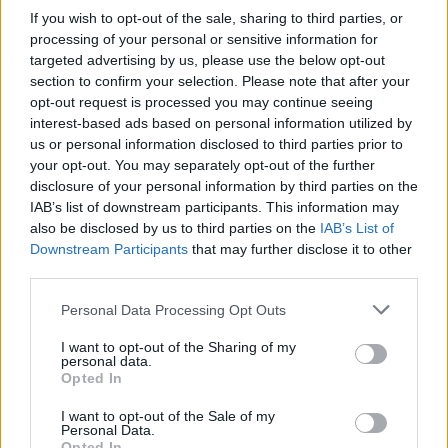
If you wish to opt-out of the sale, sharing to third parties, or
processing of your personal or sensitive information for
Ηράκλειο: Θρήνος για τον 27χρονο Στέλιο που
targeted advertising by us, please use the below opt-out
σκοτώθηκε ενώ είχε πάει για κυνήγι
section to confirm your selection. Please note that after your
opt-out request is processed you may continue seeing
10/01/2026 18:05
interest-based ads based on personal information utilized by
us or personal information disclosed to third parties prior to
your opt-out. You may separately opt-out of the further
disclosure of your personal information by third parties on the
IAB’s list of downstream participants. This information may
also be disclosed by us to third parties on the
IAB’s List of
Downstream Participants
that may further disclose it to other
third parties.
Personal Data Processing Opt Outs
I want to opt-out of the Sharing of my
personal data.
Opted In
Καστοριά: Επίθεση από αγριογούρουνο σε
I want to opt-out of the Sale of my
Personal Data.
ηλικιωμένο κυνηγό κοντά στο Πευκόφυτο
Opted In