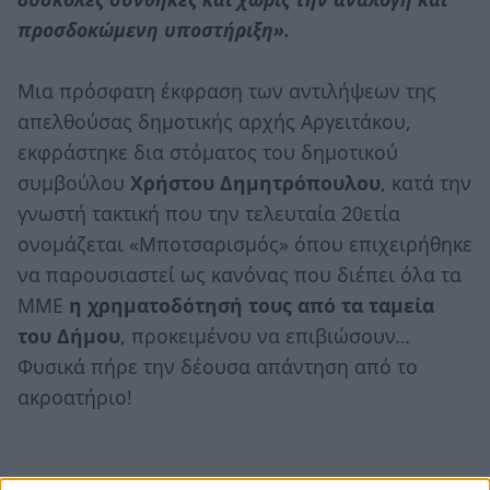
προσδοκώμενη υποστήριξη».
Μια πρόσφατη έκφραση των αντιλήψεων της
απελθούσας δημοτικής αρχής Αργειτάκου,
εκφράστηκε δια στόματος του δημοτικού
συμβούλου
Χρήστου Δημητρόπουλου
, κατά την
γνωστή τακτική που την τελευταία 20ετία
ονομάζεται «Μποτσαρισμός» όπου επιχειρήθηκε
να παρουσιαστεί ως κανόνας που διέπει όλα τα
ΜΜΕ
η χρηματοδότησή τους από τα ταμεία
του Δήμου
, προκειμένου να επιβιώσουν…
Φυσικά πήρε την δέουσα απάντηση από το
ακροατήριο!