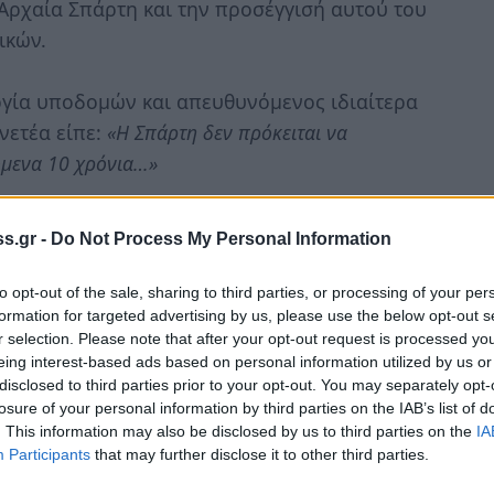
 Αρχαία Σπάρτη και την προσέγγισή αυτού του
ικών.
γία υποδομών και απευθυνόμενος ιδιαίτερα
νετέα είπε:
«Η Σπάρτη δεν πρόκειται να
όμενα 10 χρόνια…»
ινό αφού ανατρέπει βασικό άξονα τόσο της
s.gr -
Do Not Process My Personal Information
ανάπτυξης της Σπάρτης.
to opt-out of the sale, sharing to third parties, or processing of your per
αναφορά έγινε στα πλαίσια μιας επίσημης
formation for targeted advertising by us, please use the below opt-out s
r selection. Please note that after your opt-out request is processed y
ου Πανεπιστημίου Πελοποννήσου. Αυτό
eing interest-based ads based on personal information utilized by us or
ι απάντηση ή εξήγηση από την πλευρά της
disclosed to third parties prior to your opt-out. You may separately opt-
losure of your personal information by third parties on the IAB’s list of
. This information may also be disclosed by us to third parties on the
IA
Participants
that may further disclose it to other third parties.
μιας περιοχής, μέσα από έργα και υποδομές