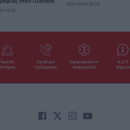
ραφίας στον Πλάτανο
20/07/2026 20:16
26 19:52
Άμεση
Χρήσιμα
Εφημερεύοντα
Κ.Ε.Π
Ανάγκη
τηλέφωνα
Φαρμακεία
Δήμων
r