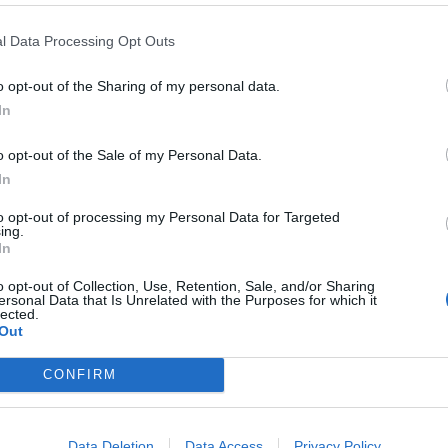
ξεις, επενδύσεις και αλλαγές στο διάστημα
ομών, η δεύτερη αφορά στην έκρηξη που
l Data Processing Opt Outs
ραμμάτων ανάπτυξης και η τρίτη είναι αυτή
o opt-out of the Sharing of my personal data.
ατα.
In
θα έχει νέο Μουσείο το 2025 ανοίγει θέμα.
o opt-out of the Sale of my Personal Data.
In
to opt-out of processing my Personal Data for Targeted
ing.
In
o opt-out of Collection, Use, Retention, Sale, and/or Sharing
ersonal Data that Is Unrelated with the Purposes for which it
lected.
Out
CONFIRM
Data Deletion
Data Access
Privacy Policy