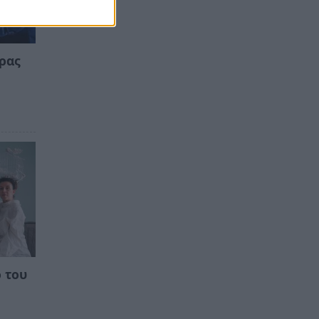
ιρας
 του