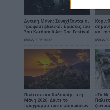
Δυτική Μάνη: Συνεχίζονται οι
Κορινθ
προφεστιβαλικές δράσεις του
σημαντ
3ου Kardamili Art Doc Festival
και αν
05/08/2026 20:32
05/08/20
Πολιτιστικό Καλοκαίρι στη
«Το Νε
Μάνη 2026: Δείτε το
Παλιές
πρόγραμμα των εκδηλώσεων
ζωγρα