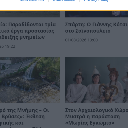
ία: Παραδίδονται τρία
Σπάρτη: Ο Γιάννης Κότσ
ικά έργα προστασίας
στο Σαϊνοπούλειο
άδειξης μνημείων
01/08/2026 19:00
26 19:22
ρό της Μνήμης – Οι
Στον Αρχαιολογικό Χώρο
 Βρύσες»: Έκθεση
Μυστρά η παράσταση
φικής και
«Μωρίας Εγκώμιο»