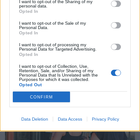
I want to opt-out of the Sharing of my
personal data.
Opted In
I want to opt-out of the Sale of my
Personal Data.
Opted In
I want to opt-out of processing my
Personal Data for Targeted Advertising.
Opted In
Δυναμική και ανοδική πορεία για το Τμήμα
Ψηφιακών Συστημάτων στις Πανελλαδικές –
I want to opt-out of Collection, Use,
Δείτε γιατί
Retention, Sale, and/or Sharing of my
Personal Data that Is Unrelated with the
Purposes for which it was collected.
25/07/2026 09:07
Opted Out
CONFIRM
Data Deletion
Data Access
Privacy Policy