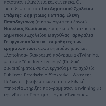
ποιότητα, ειλικρίνεια και συνέπεια. Οι
εκπαιδευτικοί του
1oυ Δημοτικού Σχολείου
Σπάρτης
,
Δημήτριος Παππάς, Ελένη
Παπαδογιάννη
(συντονίστρια του έργου),
Νικόλαος Βασιλάκος
και η εκπαιδευτικός του
Δ
ημοτικού Σχολείου Μαγούλας
Γαρυφαλιά
Γεωργακοπούλου
και
οι μαθητές των
τμημάτων τους,
αφού δημιούργησαν και
υλοποίησαν διακρατικό πρόγραμμα eTwinning,
με τίτλο: "Children’s feelings" (Παιδικά
συναισθήματα), σε συνεργασία με το σχολείο
Publiczne Przedszkole "Stokrotka", Wałcz της
Πολωνίας, βραβεύτηκαν από την Εθνική
Υπηρεσία Στήριξης προγραμμάτων eΤwinning με
την «Ετικέτα Ποιότητας έργου eTwinning».