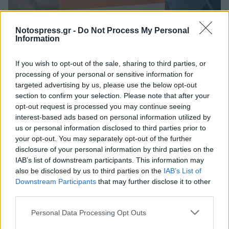
Notospress.gr -
Do Not Process My Personal
Information
If you wish to opt-out of the sale, sharing to third parties, or
processing of your personal or sensitive information for
targeted advertising by us, please use the below opt-out
section to confirm your selection. Please note that after your
opt-out request is processed you may continue seeing
interest-based ads based on personal information utilized by
3ο ΓΕΛ Καλαμάτας: Επιμόρφωση
us or personal information disclosed to third parties prior to
εκπαιδευτικών για τη διαφορετικότητα και
your opt-out. You may separately opt-out of the further
τον σχολικό εκφοβισμό
disclosure of your personal information by third parties on the
IAB’s list of downstream participants. This information may
05/08/2026 18:04
also be disclosed by us to third parties on the
IAB’s List of
Downstream Participants
that may further disclose it to other
third parties.
Personal Data Processing Opt Outs