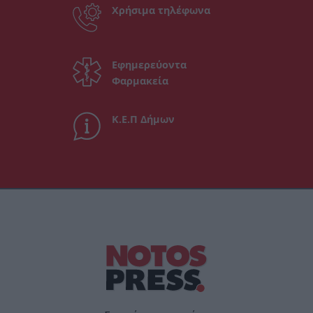
Χρήσιμα τηλέφωνα
Εφημερεύοντα
Φαρμακεία
Κ.Ε.Π Δήμων