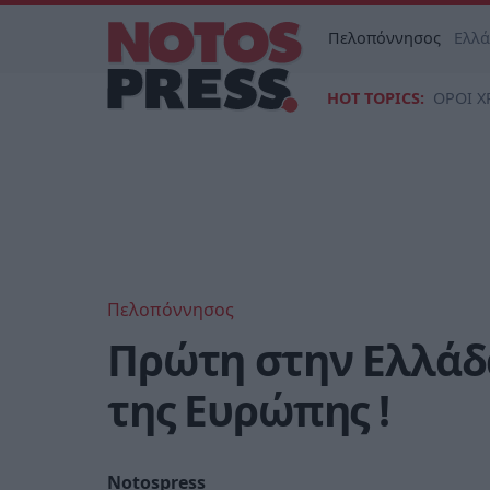
Πελοπόννησος
Ελλ
HOT TOPICS:
ΟΡΟΙ Χ
Πελοπόννησος
Πρώτη στην Ελλάδα
της Ευρώπης !
Notospress