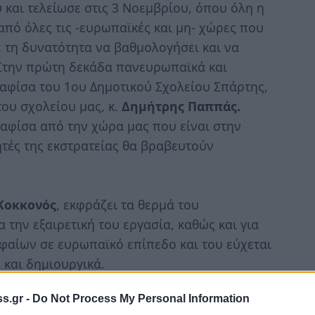
 και τελείωσε στις 3 Νοεμβρίου, όπου όλη η
από όλες τις -ευρωπαϊκές και μη- χώρες που
 τη δυνατότητα να βαθμολογήσει και να
. Στην πρώτη δεκάδα πανευρωπαϊκά και
η αφίσα του 1ου Δημοτικού Σχολείου Σπάρτης,
του σχολείου μας, κ.
Δημήτρης Παππάς.
ή αφίσα από την χώρα μας που είναι στην
ητές της εκστρατείας θα βραβευτούν
Κοκκονός
, εκφράζει τα θερμά του
 την εξαιρετική του εργασία, καθώς και για
φαίων σε ευρωπαϊκό επίπεδο και του εύχεται
 και δημιουργικά.
s.gr -
Do Not Process My Personal Information