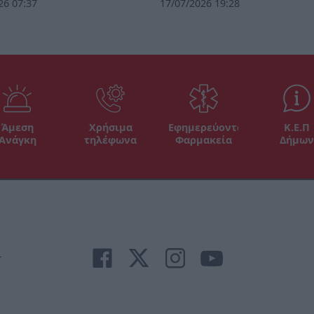
26 07:37
17/07/2026 19:28
Άμεση
Χρήσιμα
Εφημερεύοντα
Κ.Ε.Π
Ανάγκη
τηλέφωνα
Φαρμακεία
Δήμων
r