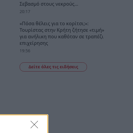
Σεβασμό στους νεκρούς…
20:17
«Πόσα θέλεις για το κορίτσι;»:
Τουρίστας στην Κρήτη ζήτησε «τιμή»
για ανήλικη που καθόταν σε τραπέζι
επιχείρησης
19:56
Δείτε όλες τις ειδήσεις