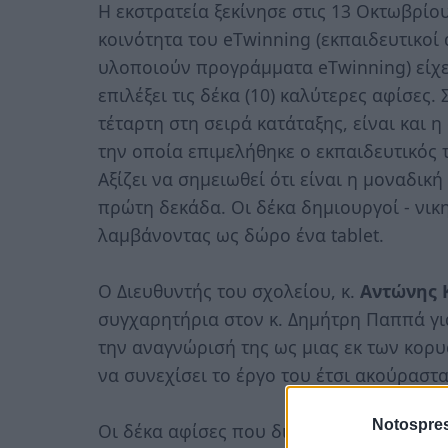
Η εκστρατεία ξεκίνησε στις 13 Οκτωβρίου
κοινότητα του eTwinning (εκπαιδευτικοί 
υλοποιούν προγράμματα eTwinning) είχε
επιλέξει τις δέκα (10) καλύτερες αφίσες
τέταρτη στη σειρά κατάταξης, είναι και 
την οποία επιμελήθηκε ο εκπαιδευτικός 
Αξίζει να σημειωθεί ότι είναι η μοναδικ
πρώτη δεκάδα. Οι δέκα δημιουργοί - νικ
λαμβάνοντας ως δώρο ένα tablet.
O Διευθυντής του σχολείου, κ.
Αντώνης 
συγχαρητήρια στον κ. Δημήτρη Παππά για
την αναγνώρισή της ως μιας εκ των κορυ
να συνεχίσει το έργο του έτσι ακούραστα
Notospres
Οι δέκα αφίσες που διακρίθηκαν είναι: