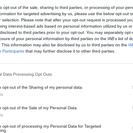
them da Turker Manga, ŞEHİT KUBİLAY İLKOKULU
to opt-out of the sale, sharing to third parties, or processing of your per
formation for targeted advertising by us, please use the below opt-out s
ova, SOU "Ekzarh Antim I" - 18.10.2014 BG
r selection. Please note that after your opt-out request is processed y
eing interest-based ads based on personal information utilized by us or
rning da Maria Alice Moreira Maia Neto, Centro
disclosed to third parties prior to your opt-out. You may separately opt-
losure of your personal information by third parties on the IAB’s list of
mitris pappas, 1st Primary School of Sparti -
. This information may also be disclosed by us to third parties on the
IA
Participants
that may further disclose it to other third parties.
rn! da URSU CORNELIA, GR.CUV.PARASCHEVA -
l Data Processing Opt Outs
mi, Lycée khmaiss el-hajri - 14.10.2014 TN
 innovation da Stoyna Ilieva, Vocational School
o opt-out of the Sharing of my personal data.
2014
In
!!! da Maria Teresa Lauletta, ICS "D. Lentini" di
o opt-out of the Sale of my Personal Data.
.10.2014 IT
In
üleyman Nazif İlkokulu - 14.10.2014 TR
to opt-out of processing my Personal Data for Targeted
lpo, ICS "D. Lentini" di Lauria - Plesso
ing.