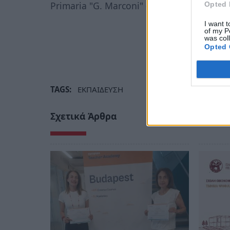
Primaria "G. Marconi" - 14.10.2014 IT
Opted 
I want t
of my P
was col
Opted 
TAGS:
ΕΚΠΑΙΔΕΥΣΗ
Σχετικά Άρθρα