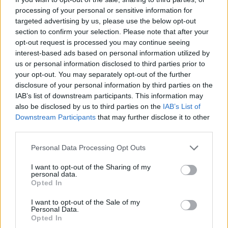
ευρώ
processing of your personal or sensitive information for
targeted advertising by us, please use the below opt-out
08/08/2026 11:09
section to confirm your selection. Please note that after your
opt-out request is processed you may continue seeing
interest-based ads based on personal information utilized by
us or personal information disclosed to third parties prior to
your opt-out. You may separately opt-out of the further
disclosure of your personal information by third parties on the
IAB’s list of downstream participants. This information may
also be disclosed by us to third parties on the
IAB’s List of
Downstream Participants
that may further disclose it to other
third parties.
Personal Data Processing Opt Outs
I want to opt-out of the Sharing of my
personal data.
Ψηφιακό Δελτίο Αποστολής: Τι αλλάζει στις
Opted In
λαϊκές αγορές και τα ελαιοτριβεία
I want to opt-out of the Sale of my
06/08/2026 10:58
Personal Data.
Opted In