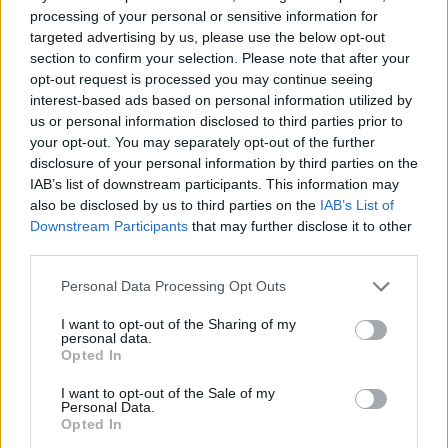
processing of your personal or sensitive information for
Ψηφιακό Δελτίο Αποστολής: Τι αλλάζει στις
targeted advertising by us, please use the below opt-out
λαϊκές αγορές και τα ελαιοτριβεία
section to confirm your selection. Please note that after your
opt-out request is processed you may continue seeing
06/08/2026 10:58
interest-based ads based on personal information utilized by
us or personal information disclosed to third parties prior to
your opt-out. You may separately opt-out of the further
disclosure of your personal information by third parties on the
IAB’s list of downstream participants. This information may
also be disclosed by us to third parties on the
IAB’s List of
Downstream Participants
that may further disclose it to other
third parties.
Personal Data Processing Opt Outs
I want to opt-out of the Sharing of my
personal data.
Opted In
I want to opt-out of the Sale of my
Guardian: Έρχονται νέες αυξήσεις στο
Personal Data.
ελαιόλαδο – Η ακραία ζέστη πλήττει τις
Opted In
καλλιέργειες στην Ευρώπη