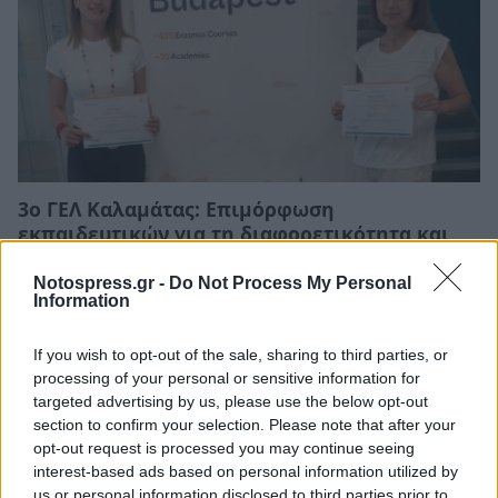
3ο ΓΕΛ Καλαμάτας: Επιμόρφωση
εκπαιδευτικών για τη διαφορετικότητα και
τον σχολικό εκφοβισμό
Notospress.gr -
Do Not Process My Personal
05/08/2026 18:04
Information
If you wish to opt-out of the sale, sharing to third parties, or
processing of your personal or sensitive information for
targeted advertising by us, please use the below opt-out
section to confirm your selection. Please note that after your
opt-out request is processed you may continue seeing
interest-based ads based on personal information utilized by
us or personal information disclosed to third parties prior to