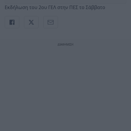
Εκδήλωση του 2ου ΓΕΛ στην ΠΕΣ το Σάββατο