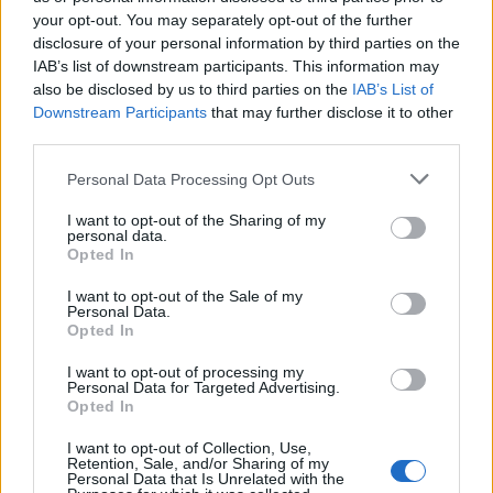
your opt-out. You may separately opt-out of the further
disclosure of your personal information by third parties on the
IAB’s list of downstream participants. This information may
also be disclosed by us to third parties on the
IAB’s List of
Downstream Participants
that may further disclose it to other
third parties.
Δυναμική και ανοδική πορεία για το Τμήμα
Ψηφιακών Συστημάτων στις Πανελλαδικές –
Personal Data Processing Opt Outs
Δείτε γιατί
I want to opt-out of the Sharing of my
25/07/2026 09:07
personal data.
Opted In
I want to opt-out of the Sale of my
Personal Data.
Opted In
I want to opt-out of processing my
Personal Data for Targeted Advertising.
Opted In
I want to opt-out of Collection, Use,
Retention, Sale, and/or Sharing of my
Personal Data that Is Unrelated with the