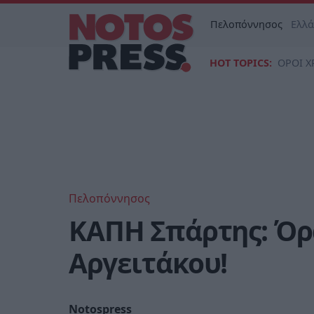
Πελοπόννησος
Ελλ
HOT TOPICS:
ΟΡΟΙ Χ
Πελοπόννησος
ΚΑΠΗ Σπάρτης: Όρ
Αργειτάκου!
Notospress