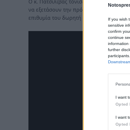
Ο κ. Πατσιλίβας τόνισε ότι θα ζητηθεί α
Notospres
να εξετάσουν την πρόταση της κ. Λυμπι
επιθυμία του δωρητή αλλά και με την α
If you wish 
sensitive in
confirm you
continue se
information 
further disc
participants
Downstream 
Persona
I want t
Opted 
I want t
Opted 