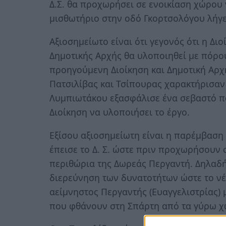
Δ.Σ. θα προχωρήσει σε ενοικίαση χώρου 
μισθωτήριο στην οδό Γκορτσολόγου λήγε
Αξιοσημείωτο είναι ότι γεγονός ότι η Δι
Δημοτικής Αρχής θα υλοποιηθεί με πόρο
προηγούμενη Διοίκηση και Δημοτική Αρχή 
Πατσιλίβας και Τσίπουρας χαρακτήρισαν ε
Λυμπιωτάκου εξασφάλισε ένα σεβαστό πο
Διοίκηση να υλοποιήσει το έργο.
Εξίσου αξιοσημείωτη είναι η παρέμβαση 
έπεισε το Δ. Σ. ώστε πριν προχωρήσουν 
περιθώρια της Δωρεάς Περγαντή. Δηλαδή 
διερεύνηση των δυνατοτήτων ώστε το νέο
αείμνηστος Περγαντής (Ευαγγελιστρίας)
που φθάνουν στη Σπάρτη από τα γύρω χ