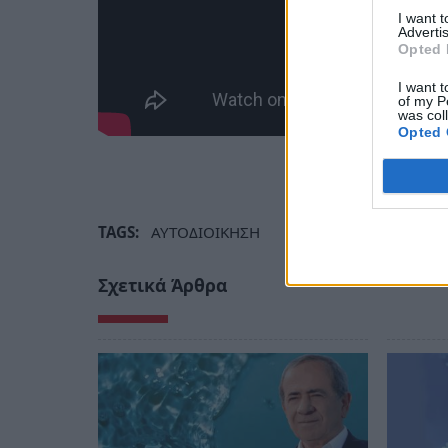
I want 
Advertis
Opted 
I want t
of my P
was col
Opted 
TAGS:
ΑΥΤΟΔΙΟΙΚΗΣΗ
Σχετικά Άρθρα