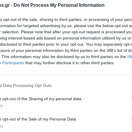
πό τις αρμόδιες τεχνικές υπηρεσίες του Δήμου
s.gr -
Do Not Process My Personal Information
ωτάκου. Η πρόταση ευθυγραμμίζεται με την
νάγκη εξοικονόμησης πόρων.
to opt-out of the sale, sharing to third parties, or processing of your per
formation for targeted advertising by us, please use the below opt-out s
r selection. Please note that after your opt-out request is processed y
eing interest-based ads based on personal information utilized by us or
disclosed to third parties prior to your opt-out. You may separately opt-
losure of your personal information by third parties on the IAB’s list of
. This information may also be disclosed by us to third parties on the
IA
Participants
that may further disclose it to other third parties.
l Data Processing Opt Outs
o opt-out of the Sharing of my personal data.
In
o opt-out of the Sale of my Personal Data.
In