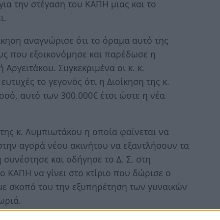
για την στέγαση του ΚΑΠΗ μιας και το
ι.
οίκηση αναγνώρισε ότι το όραμα αυτό της
υς που εξοικονόμησε και παρέδωσε η
Αργειτάκου. Συγκεκριμένα οι κ. κ.
υτυχές το γεγονός ότι η Διοίκηση της κ.
σό, αυτό των 300.000€ έτσι ώστε η νέα
της κ. Λυμπιωτάκου η οποία φαίνεται να
στην αγορά νέου ακινήτου να εξαντλήσουν τα
συνέστησε και οδήγησε το Δ. Σ. στη
 ΚΑΠΗ να γίνει στο κτίριο που δώρισε ο
 με σκοπό του την εξυπηρέτηση των γυναικών
ωριά.