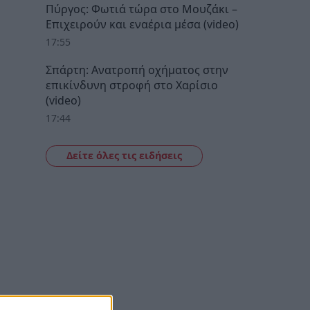
Πύργος: Φωτιά τώρα στο Μουζάκι –
Επιχειρούν και εναέρια μέσα (video)
17:55
Σπάρτη: Ανατροπή οχήματος στην
επικίνδυνη στροφή στο Χαρίσιο
(video)
17:44
Δείτε όλες τις ειδήσεις