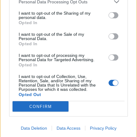
Personal Data Processing Opt Outs
Κανείς δεν μπορεί να εκβιάσει κανέναν.
I want to opt-out of the Sharing of my
personal data.
Κανείς δεν μπορεί να εκβιάσει τον δημότη.
Opted In
I want to opt-out of the Sale of my
Personal Data.
Opted In
TAGS:
ΠΕΡΙΒΑΛΛΟΝ
I want to opt-out of processing my
Personal Data for Targeted Advertising.
Opted In
I want to opt-out of Collection, Use,
Retention, Sale, and/or Sharing of my
Personal Data that Is Unrelated with the
Purposes for which it was collected.
Opted Out
CONFIRM
Data Deletion
Data Access
Privacy Policy