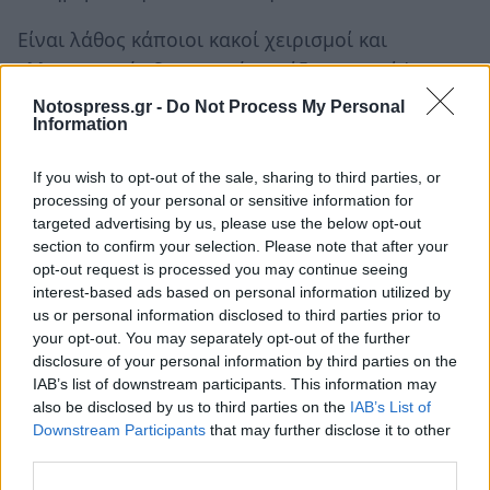
Είναι λάθος κάποιοι κακοί χειρισμοί και
ελλειμματικές διοικητικές πράξεις να «κάψουν»
μια τα τέτοια προσπάθεια που θα μπορούσε να
Notospress.gr -
Do Not Process My Personal
Information
βρει εφαρμογή όχι μόνο στη διαχείριση των
απορριμμάτων αλλά και σε άλλους τομείς της
If you wish to opt-out of the sale, sharing to third parties, or
δημοτικής ζωής.
processing of your personal or sensitive information for
targeted advertising by us, please use the below opt-out
Ακόμα μεγαλύτερο λάθος είναι να
section to confirm your selection. Please note that after your
προσπαθούν κάποιοι φέρουν αντιμέτωπους
opt-out request is processed you may continue seeing
interest-based ads based on personal information utilized by
τους μετόχους της εταιρείας με τα ΜΜΕ που
us or personal information disclosed to third parties prior to
ασκούν έλεγχο στον Δήμο.
your opt-out. You may separately opt-out of the further
Όπως τόνισε, ορθά, ο Δήμαρχος Σπάρτης κ
disclosure of your personal information by third parties on the
IAB’s list of downstream participants. This information may
Βαγγέλης Βαλιώτης στο πρόσφατο Δημοτικό
also be disclosed by us to third parties on the
IAB’s List of
Συμβούλιο στην υπόθεση της διαχείρισης των
Downstream Participants
that may further disclose it to other
απορριμμάτων δεν υπάρχουν, δεν χωρούν και
third parties.
δεν θα επιτραπούν εκβιασμοί.