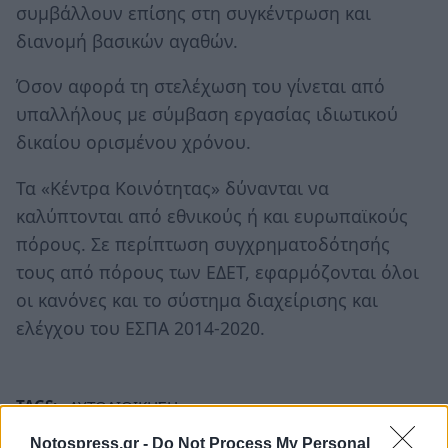
συμβάλλουν επίσης στη συγκέντρωση και
διανομή βασικών αγαθών.
Όσον αφορά τη στελέχωση του γίνεται από
υπαλλήλους με σύμβαση εργασίας ιδιωτικού
δικαίου ορισμένου χρόνου.
Τα «Κέντρα Κοινότητας» δύνανται να
καλύπτονται από εθνικούς ή και ευρωπαϊκούς
πόρους. Σε περίπτωση συγχρηματοδότησής
τους από πόρους των ΕΔΕΤ, εφαρμόζονται όλοι
οι κανόνες και το σύστημα διαχείρισης και
ελέγχου του ΕΣΠΑ 2014-2020.
TAGS:
ΑΥΤΟΔΙΟΙΚΗΣΗ
Notospress.gr -
Do Not Process My Personal