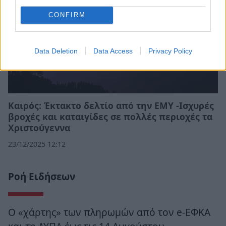
CONFIRM
Data Deletion
Data Access
Privacy Policy
Καιρός: Έκτακτο δελτίο από την ΕΜΥ -Ισχυρές
βροχές και καταιγίδες σε πολλές περιοχές τα
Χριστούγεννα
23/12/2025 12:12
Ροή Ειδήσεων
Ο «χάρτης» των πληρωμών από τον e-ΕΦΚΑ