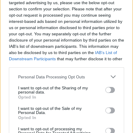
05/08/2026 18:04
targeted advertising by us, please use the below opt-out
section to confirm your selection. Please note that after your
opt-out request is processed you may continue seeing
interest-based ads based on personal information utilized by
us or personal information disclosed to third parties prior to
your opt-out. You may separately opt-out of the further
disclosure of your personal information by third parties on the
IAB’s list of downstream participants. This information may
also be disclosed by us to third parties on the
IAB’s List of
Downstream Participants
that may further disclose it to other
third parties.
Personal Data Processing Opt Outs
I want to opt-out of the Sharing of my
personal data.
Δυναμική και ανοδική πορεία για το Τμήμα
Opted In
Ψηφιακών Συστημάτων στις Πανελλαδικές –
Δείτε γιατί
I want to opt-out of the Sale of my
Personal Data.
25/07/2026 09:07
Opted In
I want to opt-out of processing my