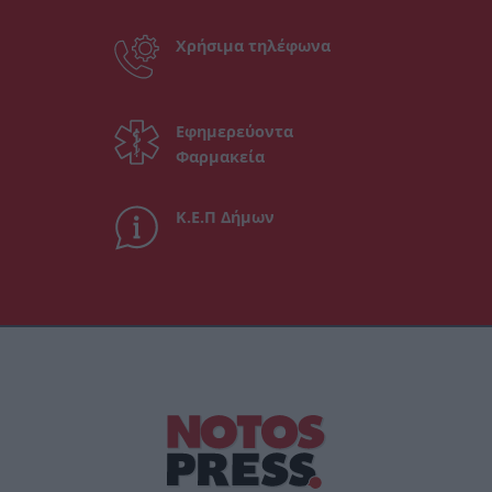
Χρήσιμα τηλέφωνα
Εφημερεύοντα
Φαρμακεία
Κ.Ε.Π Δήμων