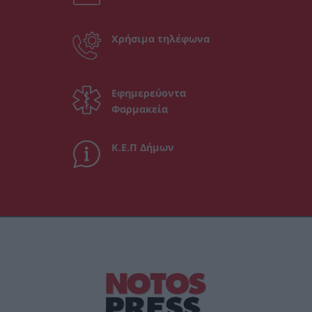
Χρήσιμα τηλέφωνα
Εφημερεύοντα
Φαρμακεία
Κ.Ε.Π Δήμων