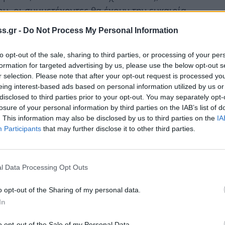
υ, οι συμμετέχοντες θα έχουν την ευκαιρία
άλλον, να κατανοήσουν την έννοια «Σεβασμός
s.gr -
Do Not Process My Personal Information
οτόμες πρακτικές. Γενικότερα στόχος της
ξη των κύριων περιβαλλοντικών προβλημάτων
to opt-out of the sale, sharing to third parties, or processing of your per
ιάσουν τις επιπτώσεις αυτών και θα
formation for targeted advertising by us, please use the below opt-out s
r selection. Please note that after your opt-out request is processed y
 πόρων.
eing interest-based ads based on personal information utilized by us or
disclosed to third parties prior to your opt-out. You may separately opt-
λων των πολιτών στις εργασίες της «Πράσινης
losure of your personal information by third parties on the IAB’s list of
ειες του Δήμου Ευρώτα για τη βιώσιμη
. This information may also be disclosed by us to third parties on the
IA
Participants
that may further disclose it to other third parties.
ίλει ένα αισιόδοξο μήνυμα για το μέλλον.
l Data Processing Opt Outs
o opt-out of the Sharing of my personal data.
In
o opt-out of the Sale of my Personal Data.