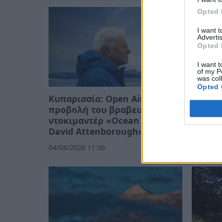
Opted 
I want 
Advertis
Opted 
I want t
of my P
was col
Opted 
Κυπαρισσία: Open Air
Εμπρη
προβολή του βραβευμένου
εμπρη
ντοκιμαντέρ «Ocean with
30/07/20
David Attenborough»
04/08/2026 11:36