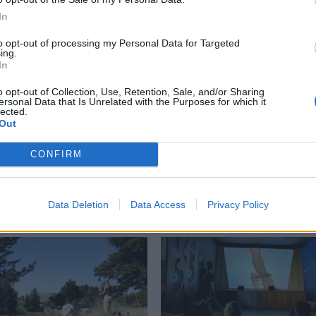
In
to opt-out of processing my Personal Data for Targeted
ing.
In
o opt-out of Collection, Use, Retention, Sale, and/or Sharing
ersonal Data that Is Unrelated with the Purposes for which it
lected.
Out
σμός Ευρωπαϊκής γης ή
Ο Όλυμπος ανακηρύχθη
σμός της ζωής
Μνημείο Παγκόσμιας
CONFIRM
Κληρονομιάς της UNESC
26 08:59
26/07/2026 10:53
Data Deletion
Data Access
Privacy Policy