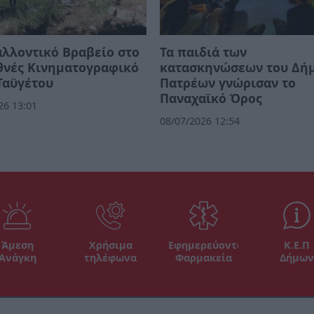
λλοντικό Βραβείο στο
Τα παιδιά των
θνές Κινηματογραφικό
κατασκηνώσεων του Δή
Ταϋγέτου
Πατρέων γνώρισαν το
Παναχαϊκό Όρος
26 13:01
08/07/2026 12:54
Άμεση
Χρήσιμα
Εφημερεύοντα
Κ.Ε.Π
Ανάγκη
τηλέφωνα
Φαρμακεία
Δήμων