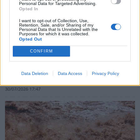
Personal Data for Targeted Advertising.
Opted In
I want to opt-out of Collection, Use,
Retention, Sale, and/or Sharing of my
Personal Data that Is Unrelated with the
Purposes for which it was collected.
Opted Out
CONFIRM
Εμποροπανήγυρη Μυστρά 2026: Κατεπείγουσα
Data Deletion
Data Access
Privacy Policy
συνεδρίαση της Δημοτικής Επιτροπής
30/07/2026 17:47