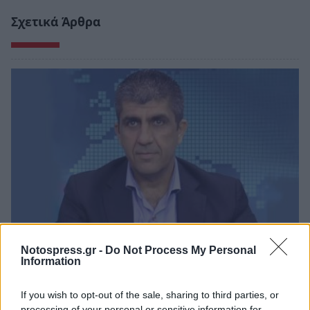
Σχετικά Άρθρα
Notospress.gr -
Do Not Process My Personal
Λακωνία: Ο Δημήτρης Μανιατάκος ακούει
Information
αλλά δεν μιλάει – Θα είναι υποψήφιος
δήμαρχος Ευρώτα;
If you wish to opt-out of the sale, sharing to third parties, or
processing of your personal or sensitive information for