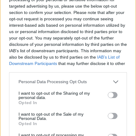
06/08/2026 13:10
targeted advertising by us, please use the below opt-out
section to confirm your selection. Please note that after your
opt-out request is processed you may continue seeing
interest-based ads based on personal information utilized by
us or personal information disclosed to third parties prior to
your opt-out. You may separately opt-out of the further
disclosure of your personal information by third parties on the
IAB’s list of downstream participants. This information may
also be disclosed by us to third parties on the
IAB’s List of
Downstream Participants
that may further disclose it to other
third parties.
Personal Data Processing Opt Outs
I want to opt-out of the Sharing of my
Δήμος Ευρώτα: Σκουριά και φθορά η
personal data.
αμείλικτη πραγματικότητα…
Opted In
04/08/2026 09:07
I want to opt-out of the Sale of my
Personal Data.
Opted In
I want to opt-out of processing my