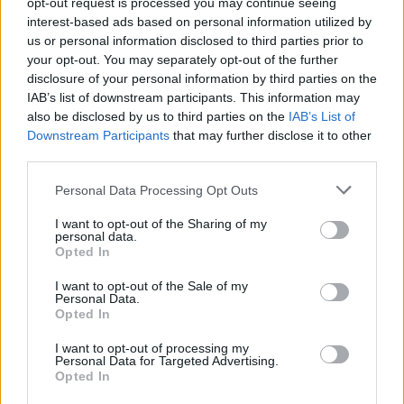
opt-out request is processed you may continue seeing
interest-based ads based on personal information utilized by
us or personal information disclosed to third parties prior to
your opt-out. You may separately opt-out of the further
disclosure of your personal information by third parties on the
IAB’s list of downstream participants. This information may
also be disclosed by us to third parties on the
IAB’s List of
Downstream Participants
that may further disclose it to other
third parties.
Personal Data Processing Opt Outs
Δυναμική και ανοδική πορεία για το Τμήμα
I want to opt-out of the Sharing of my
personal data.
Ψηφιακών Συστημάτων στις Πανελλαδικές –
Opted In
Δείτε γιατί
I want to opt-out of the Sale of my
25/07/2026 09:07
Personal Data.
Opted In
I want to opt-out of processing my
Personal Data for Targeted Advertising.
Opted In