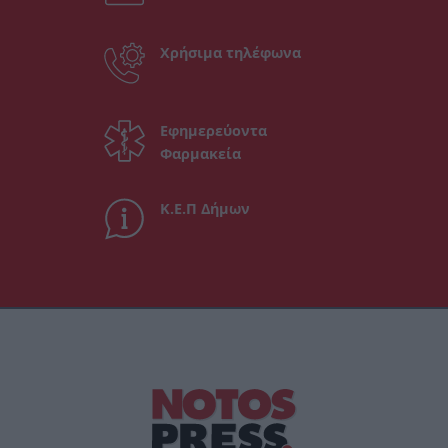
Χρήσιμα τηλέφωνα
Εφημερεύοντα
Φαρμακεία
Κ.Ε.Π Δήμων