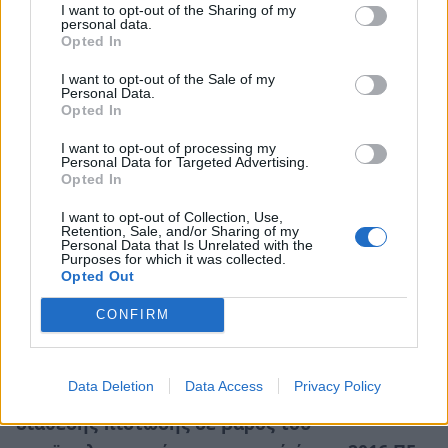
I want to opt-out of the Sharing of my
19.
Έγκριση 5ης τροποποίησης τεχνικού
personal data.
Opted In
προγράμματος Κ.Α.Π. Π.Ε. Αρκαδίας.
ΕΙΣΗΓΗΤΗΣ: Ο Αντιπεριφερειάρχης κ. Ευάγγελος
I want to opt-out of the Sale of my
Personal Data.
Γιαννακούρας.
Opted In
I want to opt-out of processing my
20.
Έγκριση κατανομής πιστώσεων του έργου
Personal Data for Targeted Advertising.
2012ΕΠ02600000 “ΣΥΝΤΗΡΗΣΗ –
Opted In
ΗΛΕΚΤΡΟΦΩΤΙΣΜΟΣ ΟΔΙΚΟΥ ΔΙΚΤΥΟΥ
I want to opt-out of Collection, Use,
Retention, Sale, and/or Sharing of my
ΠΕΡΙΦΕΡΕΙΑΣ ΠΕΛΟΠΟΝΝΗΣΟΥ» σε υποέργο.
Personal Data that Is Unrelated with the
Purposes for which it was collected.
ΕΙΣΗΓΗΤΡΙΑ: Η Αντιπεριφερειάρχης κ.
Opted Out
Κωνσταντίνα Νικολάκου.
CONFIRM
21. Έγκριση τροποποίησης της υπ’ αριθμ.
132/2016 απόφασης του Περιφερειακού
Data Deletion
Data Access
Privacy Policy
Συμβουλίου, περί έγκρισης δαπάνης και
διάθεσης πίστωσης σε βάρος του