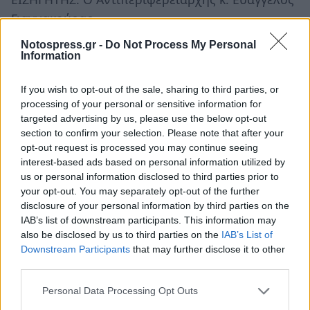
Γιαννακούρας.
Notospress.gr -
Do Not Process My Personal
17.
Έγκριση του αριθμ. 8/7-6-2016
Information
αποσπάσματος πρακτικού της Επιτροπής
Παρακολούθησης Ε.Α.Π. Λεκανοπεδίου
If you wish to opt-out of the sale, sharing to third parties, or
processing of your personal or sensitive information for
Μεγαλόπολης.
targeted advertising by us, please use the below opt-out
ΕΙΣΗΓΗΤΗΣ: Ο Αντιπεριφερειάρχης κ. Ευάγγελος
section to confirm your selection. Please note that after your
Γιαννακούρας.
opt-out request is processed you may continue seeing
interest-based ads based on personal information utilized by
18.
Έγκριση 2ης τροποποίησης κατανομής
us or personal information disclosed to third parties prior to
your opt-out. You may separately opt-out of the further
πιστώσεων του ενταγμένου έργου στο ΠΔΕ
disclosure of your personal information by third parties on the
“Κατασκευή αρδευτικών δικτύων και
IAB’s list of downstream participants. This information may
αντιπλημμυρικών έργων στο Νομό Αρκαδίας”, με
also be disclosed by us to third parties on the
IAB’s List of
Downstream Participants
that may further disclose it to other
κωδικό 2014ΕΠ52600027.
third parties.
ΕΙΣΗΓΗΤΗΣ: Ο Αντιπεριφερειάρχης κ. Ευάγγελος
Personal Data Processing Opt Outs
Γιαννακούρας.