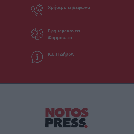
Χρήσιμα τηλέφωνα
Εφημερεύοντα
Φαρμακεία
Κ.Ε.Π Δήμων