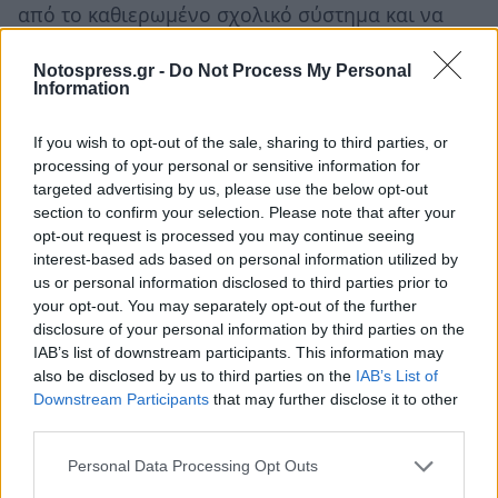
από το καθιερωμένο σχολικό σύστημα και να
έχουν όσο χρόνο χρειάζονται για να
Notospress.gr -
Do Not Process My Personal
ανακαλύψει το κάθε παιδί τα ενδιαφέροντα και
Information
τις κλίσεις του. Είναι θέμα κοινωνικών
προτεραιοτήτων. Λύνεται αλλά θέλει πολύ
If you wish to opt-out of the sale, sharing to third parties, or
processing of your personal or sensitive information for
συζήτηση και ξεβόλεμα. Έχω παρατηρήσει ότι οι
targeted advertising by us, please use the below opt-out
γονείς που είναι σε επαφή με τις δικές τους
section to confirm your selection. Please note that after your
ανάγκες, είναι και πιο ευαίσθητοι στις
opt-out request is processed you may continue seeing
interest-based ads based on personal information utilized by
πραγματικές ανάγκες των παιδιών τους.
us or personal information disclosed to third parties prior to
Αναζητούν ένα σχολείο ανθρωποκεντρικό. Το
your opt-out. You may separately opt-out of the further
διερευνούν ως δυνατότητα. Αλλά φοβούνται να
disclosure of your personal information by third parties on the
IAB’s list of downstream participants. This information may
αντιπαρατεθούν στο υπάρχον εκπαιδευτικό
also be disclosed by us to third parties on the
IAB’s List of
σύστημα. Είναι τόσο παγιωμένο κι αδιάλλακτο
Downstream Participants
that may further disclose it to other
που η αντιπαράθεση σημαίνει σύγκρουση.
third parties.
Διακινδυνεύουν το ίδιο τους το είναι μέσα από
Personal Data Processing Opt Outs
μια τέτοια σύγκρουση. Έτσι αν και δεν