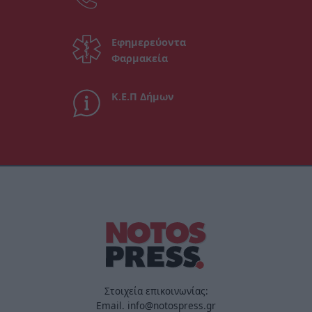
Εφημερεύοντα
Φαρμακεία
Κ.Ε.Π Δήμων
Στοιχεία επικοινωνίας:
Email. info@notospress.gr