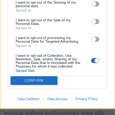
I want to opt-out of the Sharing of my
συμφωνούν συμβιβάζονται ή μεταναστεύουν
personal data.
για να εξασφαλίσουν μια άλλη εκπαίδευση στο
Opted In
παιδί τους ή καταφεύγουν στην εκπαίδευση κατ’
I want to opt-out of the Sale of my
Personal Data.
οίκον, αποκρύβοντάς το, αφού το νομικό
Opted In
πλαίσιο δεν δίνει αυτή την επιλογή όπως
I want to opt-out of processing my
γίνεται σε άλλες χώρες.
Personal Data for Targeted Advertising.
Opted In
Τι μας εμποδίζει να διεκδικήσουμε ένα άλλο
I want to opt-out of Collection, Use,
εκπαιδευτικό σύστημα που να αξίζει στα
Retention, Sale, and/or Sharing of my
Personal Data that Is Unrelated with the
παιδιά μας;
Purposes for which it was collected.
Opted Out
Φόβος να ξεφύγουμε από τα δεδομένα μας. Να
CONFIRM
συγκρουστούμε με το υπάρχον σύστημα. Να τα
βάλουμε με το τέρας της γραφειοκρατίας.
Δυστυχώς ενσωματώνουμε το φόβο που
Data Deletion
Data Access
Privacy Policy
καλλιεργεί το σχολείο. Νοσεί το σχολικό
σύστημα. Καθιστά αποδιοπομπαίο τράγο κάθε