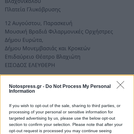
Βλαχονικολού
Πλατεία Γλυκόβρυσης
12 Αυγούστου, Παρασκευή
Μουσική Βραδιά Φιλαρμονικές Ορχήστρες
Δήμου Ευρώτα,
Δήμου Μονεμβασιάς και Κροκεών
Επιδαύρειο Θέατρο Βλαχιώτη
ΕΙΣΟΔΟΣ ΕΛΕΥΘΕΡΗ
18 Αυγούστου, Πέμπτη
Θεατρική παράσταση – Επιθεώρηση «Δεν έχουν
Notospress.gr -
Do Not Process My Personal
Information
τσίπρα επάνω τους»
15μελής θίασος με τους Σ. Ψάλτη & Μ. Μόσιο.
If you wish to opt-out of the sale, sharing to third parties, or
Τραγουδούν: Σ. Διονυσίου, Α. Διονυσίου & Σ.
processing of your personal or sensitive information for
targeted advertising by us, please use the below opt-out
Βόσσου
section to confirm your selection. Please note that after your
Επιδαύρειο Θέατρο Βλαχιώτη
opt-out request is processed you may continue seeing