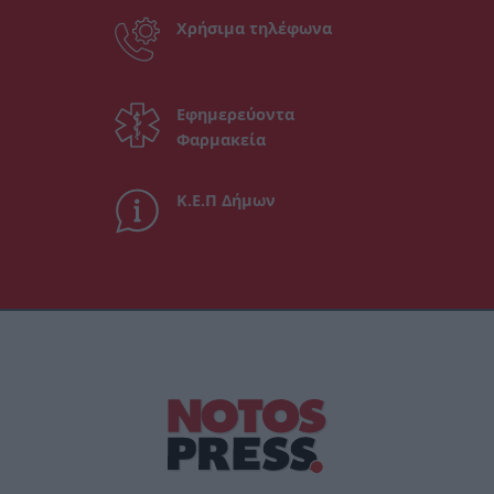
Χρήσιμα τηλέφωνα
Εφημερεύοντα
Φαρμακεία
Κ.Ε.Π Δήμων