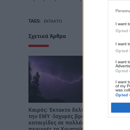
Persona
TAGS:
ΕΚΤΑΚΤΟ
I want t
Opted 
Σχετικά Άρθρα
I want t
Opted 
I want 
Advertis
Opted 
I want t
of my P
was col
Opted 
Καιρός: Έκτακτο δελτίο από
την ΕΜΥ -Ισχυρές βροχές και
καταιγίδες σε πολλές
περιοχές τα Χριστούγεννα