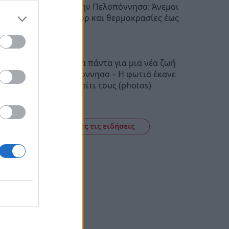
Ο καιρός στην Πελοπόννησο: Άνεμοι
έως 5 μποφόρ και θερμοκρασίες έως
38 βαθμούς
22:28
Πούλησαν τα πάντα για μια νέα ζωή
στην Πελοπόννησο – Η φωτιά έκανε
στάχτη το σπίτι τους (photos)
22:06
Δείτε όλες τις ειδήσεις