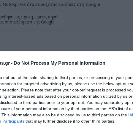
 Notospress όταν αναζητάς ειδήσεις στη Google
οσθήκη ως προτιμώμενη πηγή
τα αποτελέσματα της Google
s.gr -
Do Not Process My Personal Information
ασιών, θα πραγματοποιηθεί γενική διακοπή
ς 08:00 έως 11:00 στις παρακάτω περιοχές :
to opt-out of the sale, sharing to third parties, or processing of your per
άφνη, Καλύβια Σοχάς, Τραπεζοντή,
κλπ. Η
formation for targeted advertising by us, please use the below opt-out s
οποίηση και μπορεί να γίνει και πριν από
r selection. Please note that after your opt-out request is processed y
eing interest-based ads based on personal information utilized by us or
ι εγκαταστάσεις και τα δίκτυα θα πρέπει να
disclosed to third parties prior to your opt-out. You may separately opt-
 τάση.
losure of your personal information by third parties on the IAB’s list of
ροσέγγιση στους αγωγούς ή σε άλλα στοιχεία
. This information may also be disclosed by us to third parties on the
IA
Participants
that may further disclose it to other third parties.
 έδαφος.
την παραπάνω διακοπή.