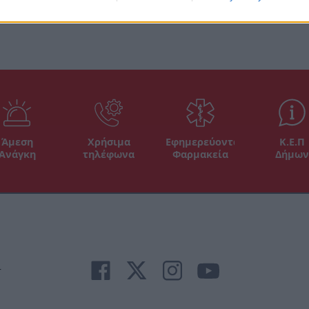
Άμεση
Χρήσιμα
Εφημερεύοντα
Κ.Ε.Π
Ανάγκη
τηλέφωνα
Φαρμακεία
Δήμων
r