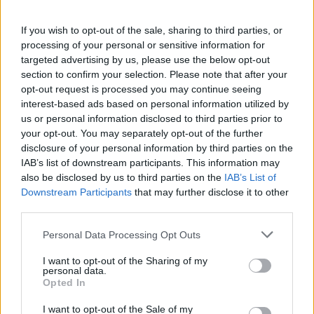
Εισηγητής: κ.Παναγιώτης Αργυρόπουλος
If you wish to opt-out of the sale, sharing to third parties, or
14ο
Περί ανακλήσεως της αριθ.196/2016
processing of your personal or sensitive information for
απόφασης Δ.Σ. με θέμα «Έγκριση μελέτης,
targeted advertising by us, please use the below opt-out
εκτέλεσης και καθορισμός τρόπου κατασκευής
section to confirm your selection. Please note that after your
opt-out request is processed you may continue seeing
του έργου «Βελτίωση τέως Δημαρχείου Μυστρά»
interest-based ads based on personal information utilized by
- Λήψη νέας απόφασης.
us or personal information disclosed to third parties prior to
Εισηγητής: κ.Παναγιώτης Αργυρόπουλος
your opt-out. You may separately opt-out of the further
disclosure of your personal information by third parties on the
IAB’s list of downstream participants. This information may
15ο
Τροποποίηση προϋπολογισμού και τεχνικού
also be disclosed by us to third parties on the
IAB’s List of
προγράμματος οικονομικού έτους 2016
Downstream Participants
that may further disclose it to other
Εισηγητής: κ.Δημήτριος Αποστολάκος
third parties.
Personal Data Processing Opt Outs
TAGS:
ΑΥΤΟΔΙΟΙΚΗΣΗ
I want to opt-out of the Sharing of my
personal data.
Opted In
I want to opt-out of the Sale of my