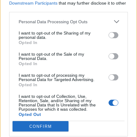
Downstream Participants
that may further disclose it to other
third parties.
Δυτική Μάνη: Συνεχίζονται οι
Personal Data Processing Opt Outs
προφεστιβαλικές δράσεις του 3ου Kardamili
I want to opt-out of the Sharing of my
Art Doc Festival
personal data.
Opted In
05/08/2026 20:32
I want to opt-out of the Sale of my
Personal Data.
Opted In
I want to opt-out of processing my
Personal Data for Targeted Advertising.
Opted In
I want to opt-out of Collection, Use,
Retention, Sale, and/or Sharing of my
Personal Data that Is Unrelated with the
Purposes for which it was collected.
Opted Out
CONFIRM