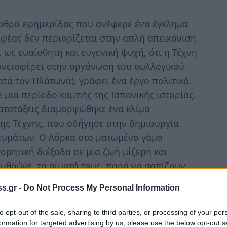
άρθρο εφημερίδας που ανέφερε ένα έγκλημα
αφέας δεν περιορίζεται στην απλή απεικόνιση
 ως ευαίσθητη και ευγενική ψυχή, ότι η Τέχνη
υνεισφέρει στην οργάνωση του συλλογικού
τά τον Πλάτωνα), γράφει ένα έργο πολιτικό.
 μια περίοδο καμπής της Ισπανικής ιστορίας.
κατατάξεις διαμορφώθηκε ένα κλίμα
της Τέχνης, που οδήγησε στην δημιουργία
ευμάτων. Ο Λόρκα στο ματωμένο γάμο
ορητική διέξοδο σε μια ζωή μίζερη και
χυθούνε, τα αίματά τους, παρά να σαπίζουν
s.gr -
Do Not Process My Personal Information
to opt-out of the sale, sharing to third parties, or processing of your per
οθετική επιμέλεια: Θανάσης Παυλάκης ,
formation for targeted advertising by us, please use the below opt-out s