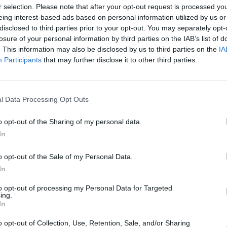
ου: Θανάσης Παυλάκης - Μουσική επιμέλεια:
r selection. Please note that after your opt-out request is processed y
ης Μουτσατσός - Μακέτα σκηνικών : Χρυσάνθη
eing interest-based ads based on personal information utilized by us or
disclosed to third parties prior to your opt-out. You may separately opt-
ώτα : Ματίνα Μοίρα - Ήχος : Γιώργος
losure of your personal information by third parties on the IAB’s list of
κος
. This information may also be disclosed by us to third parties on the
IA
Participants
that may further disclose it to other third parties.
Μουτσατσός - Γειτόνισσα: Αρετή Τσολωμύτη -
νή Μπελεγρή - Λεονάρδο: Ηλίας Κοτσώνης -
l Data Processing Opt Outs
ρής Τσαγκάρης - Νύφη: Χρυσάνθη Τζώρτζη -
o opt-out of the Sharing of my personal data.
 Βαρβάρα Ταβέρνα -Ζητιάνα (θάνατος):
In
Παυλάκης - Α΄ κορίτσι: Μεταξία Παναρίτη –
ι: Στεφανία Καρούνη - Β΄ Γειτόνισσα: Πίτσα
o opt-out of the Sale of my Personal Data.
In
to opt-out of processing my Personal Data for Targeted
βάσιας: Μαρία Χαραμή, Βαλεντίνα Σιμούλη,
ing.
In
μονες»: Βαρβάρα Ταβέρνα, Έγκον Κλάιν
o opt-out of Collection, Use, Retention, Sale, and/or Sharing