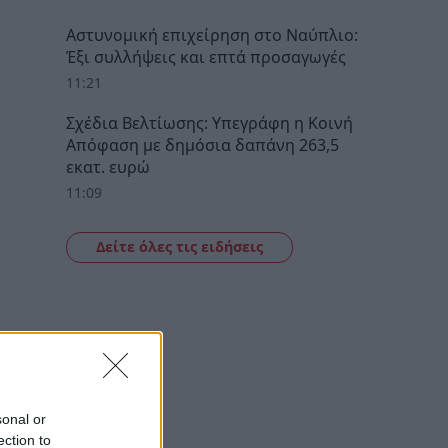
Αστυνομική επιχείρηση στο Ναύπλιο:
Έξι συλλήψεις και επτά προσαγωγές
11:21
Σχέδια Βελτίωσης: Υπεγράφη η Κοινή
Απόφαση με δημόσια δαπάνη 263,5
εκατ. ευρώ
11:09
Δείτε όλες τις ειδήσεις
sonal or
ection to