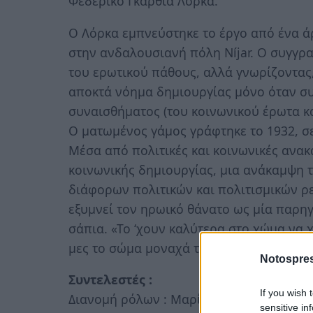
Φεδερίκο Γκαρθία Λόρκα.
Ο Λόρκα εμπνεύστηκε το έργο από ένα 
στην ανδαλουσιανή πόλη Níjar. Ο συγγρ
του ερωτικού πάθους, αλλά γνωρίζοντας,
αποκτά νόημα δημιουργίας μόνο όταν σ
συναισθήματος (του κοινωνικού έρωτα κα
Ο ματωμένος γάμος γράφτηκε το 1932, σε
Μέσα από πολιτικές και κοινωνικές ανα
κοινωνικής δημιουργίας, μια ανάκαμψη 
διάφορων πολιτικών και πολιτισμικών ρ
εξυμνεί τον ηρωικό θάνατο ως μία παρηγ
σάπια. «Το ‘χουν καλύτερα στο χώμα να 
μες το σώμα μοναχά τους»
Notospres
Συντελεστές :
If you wish 
Διανομή ρόλων : Μαρία Σιουρούνη, Σκην
sensitive in