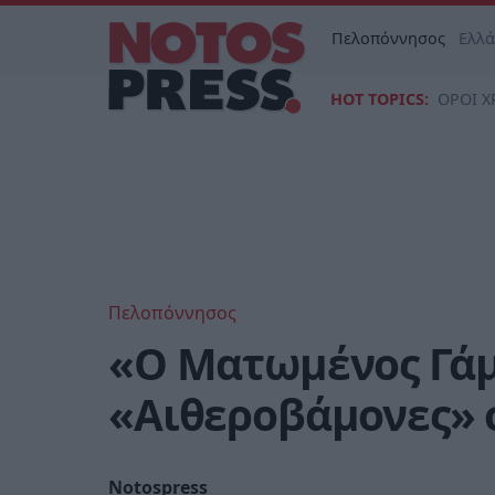
Πελοπόννησος
Ελλ
HOT TOPICS:
ΟΡΟΙ Χ
Πελοπόννησος
«Ο Ματωμένος Γάμ
«Αιθεροβάμονες» 
Notospress