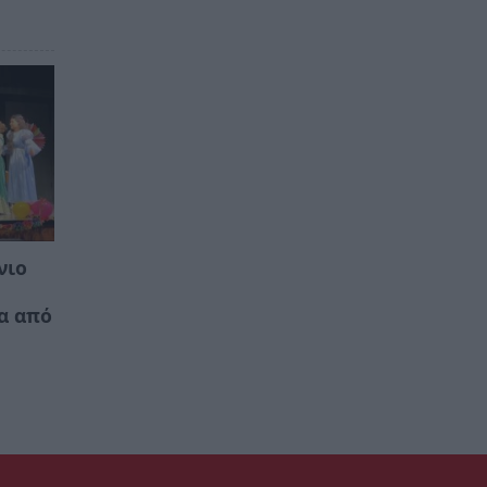
νιο
α από