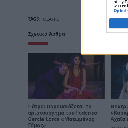
of my P
was col
Opted 
TAGS:
ΘΕΑΤΡΟ
Σχετικά Άρθρα
Πάτρα: Παρουσιάζεται το
Θεατρι
αριστούργημα του Federico
«Καραμ
García Lorca «Ματωμένος
Αχαΐα 
Γάμος»