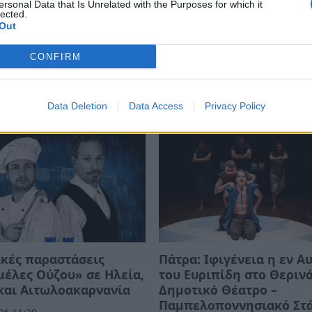
ersonal Data that Is Unrelated with the Purposes for which it
lected.
Out
CONFIRM
Data Deletion
Data Access
Privacy Policy
κές παραστάσεις
Πάτρα: Ιφιγένεια η εν Α
έλες Ούζου» σε Ηλεία,
του Ευριπίδη στο Θεριν
και Αιτωλοακαρνανία
Δημοτικό Θέατρο –
Παμπελοποννησιακό Στ