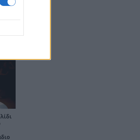
υλίδι
ό
άδιο