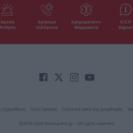
Άμεση
Χρήσιμα
Εφημερεύοντα
Κ.Ε.Π
Ανάγκη
τηλέφωνα
Φαρμακεία
Δήμων
r
η Εχεμύθειας
Όροι Χρήσης
Πολιτική κατά της Διαφθοράς
Τα
©2010-2026 Notospress.gr - All rights reserved